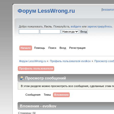
Форум LessWrong.ru
[
lesswro
Добро пожаловать,
Гость
. Пожалуйста,
войдите
или
зарегистрируйтесь
.
Начало
Помощь
Поиск
Вход
Регистрация
Форум LessWrong.ru
»
Профиль пользователя evolkov
»
Просмотр соо
Профиль пользователя
Просмотр сообщений
В этом разделе можно просмотреть все сообщения, сделанные этим п
Сообщения
Темы
Вложения
Вложения - evolkov
Страницы: [
1
]