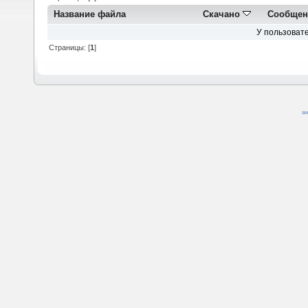
Название файла
Скачано
Сообщен
У пользовате
Страницы: [
1
]
SM