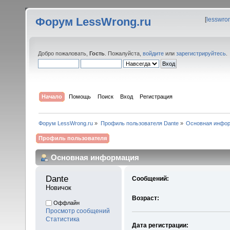
Форум LessWrong.ru
[
lesswro
Добро пожаловать,
Гость
. Пожалуйста,
войдите
или
зарегистрируйтесь
.
Начало
Помощь
Поиск
Вход
Регистрация
Форум LessWrong.ru
»
Профиль пользователя Dante
»
Основная инфо
Профиль пользователя
Основная информация
Dante 
Сообщений:
Новичок
Возраст:
Оффлайн
Просмотр сообщений
Статистика
Дата регистрации: