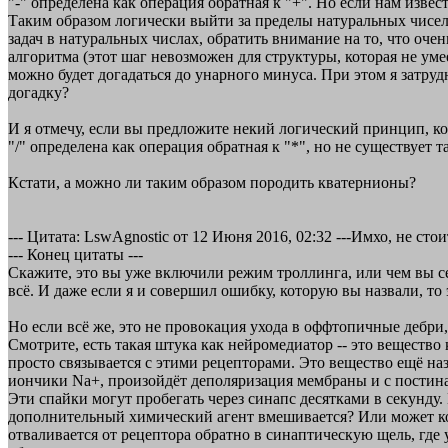
"-" определена как операция обратная к "+". Но если нам известн
Таким образом логически выйти за пределы натуральных чисе
задач в натуральных числах, обратить внимание на то, что оче
алгоритма (этот шаг невозможен для структуры, которая не уме
можно будет догадаться до унарного минуса. При этом я затруд
догадку?
И я отмечу, если вы предложите некий логический принцип, ко
"/" определена как операция обратная к "*", но не существует та
Кстати, а можно ли таким образом породить кватернионы?
--- Цитата: LswAgnostic от 12 Июня 2016, 02:32 ---Имхо, не с
--- Конец цитаты ---
Скажите, это вы уже включили режим троллинга, или чем вы сей
всё. И даже если я и совершил ошибку, которую вы назвали, то 
Но если всё же, это не провокация ухода в оффтопичные дебри, 
Смотрите, есть такая штука как нейромедиатор -- это веществ
просто связывается с этими рецепторами. Это вещество ещё на
иончики Na+, произойдёт деполяризация мембраны и с постинап
Эти спайки могут пробегать через синапс десятками в секунду
дополнительный химический агент вмешивается? Или может ког
отваливается от рецептора обратно в синаптическую щель, где