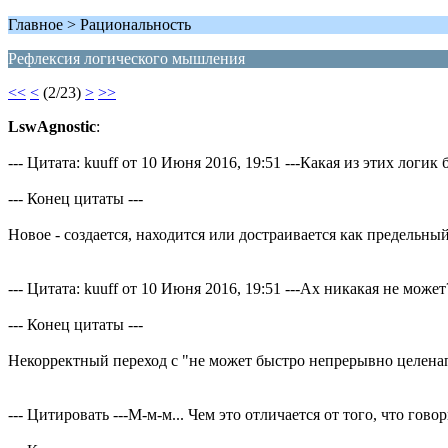
Главное > Рациональность
Рефлексия логического мышления
<<
<
(2/23)
>
>>
LswAgnostic
:
--- Цитата: kuuff от 10 Июня 2016, 19:51 ---Какая из этих логи
--- Конец цитаты ---
Новое - создается, находится или достраивается как предельный
--- Цитата: kuuff от 10 Июня 2016, 19:51 ---Ах никакая не мож
--- Конец цитаты ---
Некорректный переход с "не может быстро непрерывно целенапр
--- Цитировать ---М-м-м... Чем это отличается от того, что го