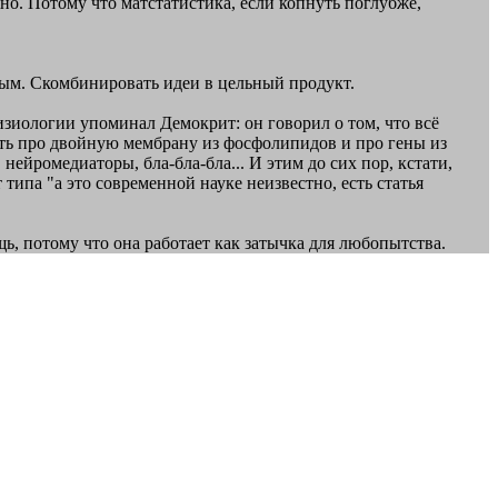
жно. Потому что матстатистика, если копнуть поглубже,
лым. Скомбинировать идеи в цельный продукт.
иологии упоминал Демокрит: он говорил о том, что всё
нить про двойную мембрану из фосфолипидов и про гены из
ейромедиаторы, бла-бла-бла... И этим до сих пор, кстати,
ипа "а это современной науке неизвестно, есть статья
ь, потому что она работает как затычка для любопытства.