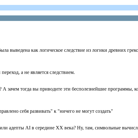
к была выведена как логическое следствие из логики древних грек
 переход, а не является следствием.
ет? А зачем тогда вы приводите эти бесполезнейшие программы, к
авлено себя развивать" к "ничего не могут создать"
ворили адепты AI в середине XX века? Ну, там, символьные вычисл