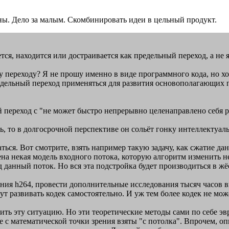
. Дело за малым. Скомбинировать идеи в цельный продукт.
ается, находится или достраивается как предельный переход, а не 
переходу? Я не прошу именно в виде программного кода, но хот
едельный переход применяться для развития основополагающих п
ый переход с "не может быстро непрерывно целенаправлено себя р
, то в долгосрочной перспективе он сольёт гонку интеллектуаль
аться. Вот смотрите, взять например такую задачу, как сжатие
жена некая модель входного потока, которую алгоритм изменить
од данный поток. Но вся эта подстройка будет производиться в 
ния h264, провести дополнительные исследования тысяч часов 
 развивать кодек самостоятельно. И уж тем более кодек не може
ить эту ситуацию. Но эти теоретические методы сами по себе эв
 с математической точки зрения взяты "с потолка". Впрочем, оп