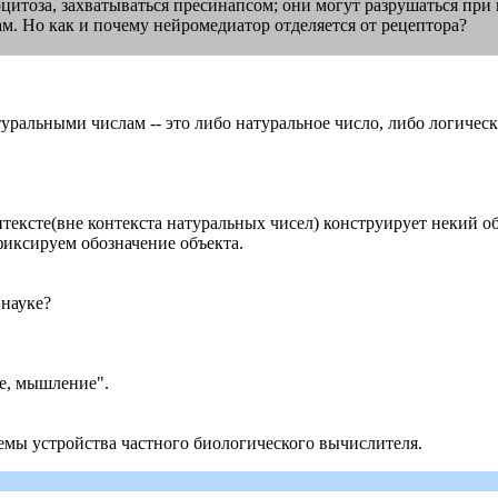
итоза, захватываться пресинапсом; они могут разрушаться при 
ам. Но как и почему нейромедиатор отделяется от рецептора?
натуральными числам -- это либо натуральное число, либо логичес
 контексте(вне контекста натуральных чисел) конструирует некий 
иксируем обозначение объекта.
 науке?
ие, мышление".
емы устройства частного биологического вычислителя.