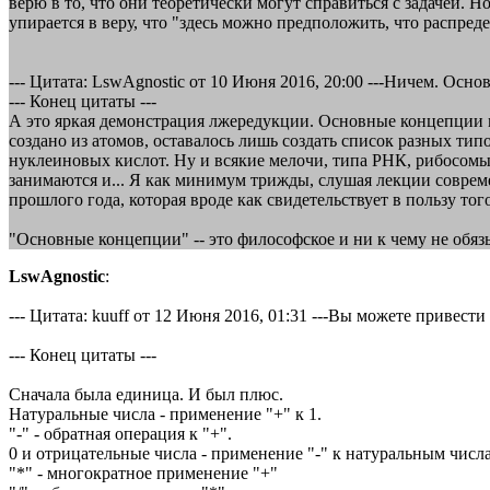
верю в то, что они теоретически могут справиться с задачей. 
упирается в веру, что "здесь можно предположить, что распре
--- Цитата: LswAgnostic от 10 Июня 2016, 20:00 ---Ничем. Ос
--- Конец цитаты ---
А это яркая демонстрация лжередукции. Основные концепции 
создано из атомов, оставалось лишь создать список разных ти
нуклеиновых кислот. Ну и всякие мелочи, типа РНК, рибосомы,
занимаются и... Я как минимум трижды, слушая лекции совреме
прошлого года, которая вроде как свидетельствует в пользу того
"Основные концепции" -- это философское и ни к чему не обязы
LswAgnostic
:
--- Цитата: kuuff от 12 Июня 2016, 01:31 ---Вы можете привес
--- Конец цитаты ---
Сначала была единица. И был плюс.
Натуральные числа - применение "+" к 1.
"-" - обратная операция к "+".
0 и отрицательные числа - применение "-" к натуральным числ
"*" - многократное применение "+"