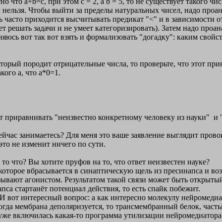
о что a+b=c, при этом c = 2, а b = 5, то не существует такого чис
л нельзя. Чтобы выйти за пределы натуральных чисел, надо про
нь часто приходится высчитывать предикат "<" и в зависимости 
ет решать задачи и не умеет категоризировать). Затем надо проа
няюсь вот так вот взять и формализовать "догадку": каким свой
торый породит отрицательные числа, то проверьте, что этот пр
кого a, что a*0=1.
тоит приравнивать "неизвестно конкретному человеку из науки" и
час занимаетесь? Для меня это ваше заявление выглядит провока
это не изменит ничего по сути.
то что? Вы хотите пруфов на то, что ответ неизвестен науке?
о которое вбрасывается в синаптическую щель из пресинапса и в
зывают агонистом. Результатом такой связи может быть открыты
са стартанёт потенциал действия, то есть спайк побежит.
. И вот интересный вопрос: а как интересно молекулу нейромеди
да мембрана деполяризуется, то трансмембранный белок, часть
 уже включилась какая-то программа утилизации нейромедиатора