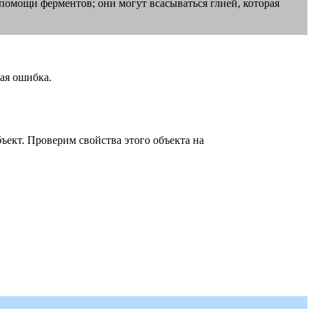
помощи ферментов; они могут всасываться глией, которая
кая ошибка.
объект. Проверим свойства этого объекта на