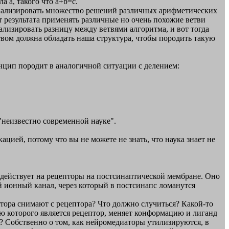
ла a, такого что a+b=c.
анализировать множество решений различных арифметических
от результата применять различные но очень похожие ветви
нализировать разницу между ветвями алгоритма, и вот тогда
ством должна обладать наша структура, чтобы породить такую
инцип породит в аналогичной ситуации с делением:
 "неизвестно современной науке".
цией, потому что вы не можете не знать, что наука знает не
оздействует на рецепторы на постсинаптической мембране. Оно
й ионный канал, через который в постсинапс ломанутся
атора снимают с рецептора? Что должно случиться? Какой-то
ю которого является рецептор, меняет конформацию и лиганд
? Собственно о том, как нейромедиаторы утилизируются, в