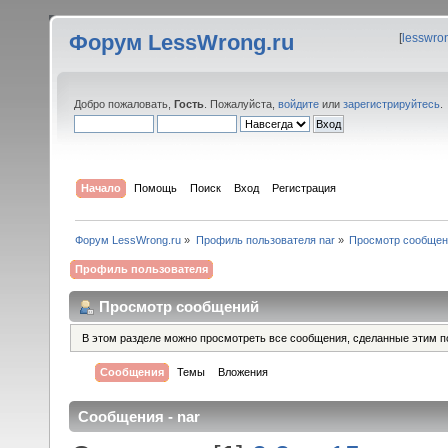
Форум LessWrong.ru
[
lesswro
Добро пожаловать,
Гость
. Пожалуйста,
войдите
или
зарегистрируйтесь
.
Начало
Помощь
Поиск
Вход
Регистрация
Форум LessWrong.ru
»
Профиль пользователя nar
»
Просмотр сообщен
Профиль пользователя
Просмотр сообщений
В этом разделе можно просмотреть все сообщения, сделанные этим п
Сообщения
Темы
Вложения
Сообщения - nar