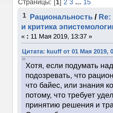
Страницы: [
1
]
2
3
...
15
1
Рациональность
/
Re:
и критика эпистемологи
«
:
11 Мая 2019, 13:37 »
Цитата: kuuff от 01 Мая 2019, 
Хотя, если подумать над
подозревать, что рацио
что байес, или знания к
потому, что требует уд
принятию решения и тра