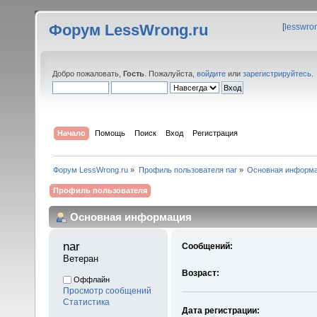
Форум LessWrong.ru
[
lesswro
Добро пожаловать,
Гость
. Пожалуйста,
войдите
или
зарегистрируйтесь
.
Начало
Помощь
Поиск
Вход
Регистрация
Форум LessWrong.ru
»
Профиль пользователя nar
»
Основная информ
Профиль пользователя
Основная информация
nar 
Сообщений:
Ветеран
Возраст:
Оффлайн
Просмотр сообщений
Статистика
Дата регистрации: