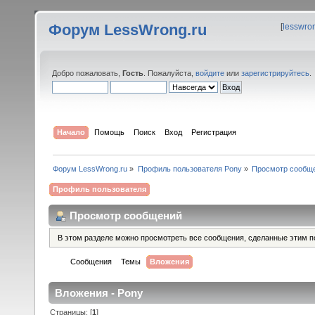
Форум LessWrong.ru
[
lesswro
Добро пожаловать,
Гость
. Пожалуйста,
войдите
или
зарегистрируйтесь
.
Начало
Помощь
Поиск
Вход
Регистрация
Форум LessWrong.ru
»
Профиль пользователя Pony
»
Просмотр сообщ
Профиль пользователя
Просмотр сообщений
В этом разделе можно просмотреть все сообщения, сделанные этим п
Сообщения
Темы
Вложения
Вложения - Pony
Страницы: [
1
]