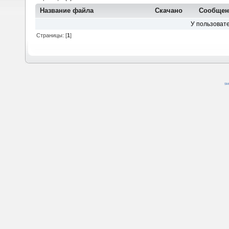
Название файла
Скачано
Сообщен
У пользовате
Страницы: [
1
]
SM