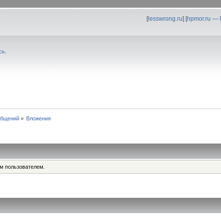
[
lesswrong.ru
] [
hpmor.ru —
сь
.
общений
»
Вложения
им пользователем.