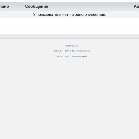
чано
Сообщение
Ав
У пользователя нет ни одного вложения.
CC BY-SA 4.0
SMF 2.0.14
|
SMF © 2011
,
Simple Machines
XHTML
RSS
Мобильная версия