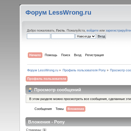
Форум LessWrong.ru
Добро пожаловать,
Гость
. Пожалуйста,
войдите
или
зарегистрируйте
Начало
Помощь
Поиск
Вход
Регистрация
Форум LessWrong.ru
»
Профиль пользователя Pony
»
Просмотр со
Профиль пользователя
Просмотр сообщений
В этом разделе можно просмотреть все сообщения, сделанные эт
Сообщения
Темы
Вложения
Вложения - Pony
Страницы: [
1
]