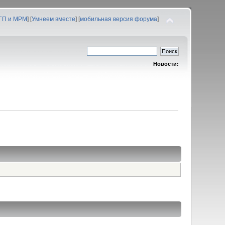
 ГП и МРМ
] [
Умнеем вместе
] [
мобильная версия форума
]
Новости: