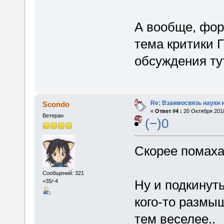
А вообще, фор
тема критики
обсуждения тут
Re: Взаимосвязь науки 
Scondo
«
Ответ #4 :
20 Октября 2018
Ветеран
(−)0
Скорее помаха
Сообщений: 321
Ну и подкинут
+35/-4
кого-то размы
тем веселее..