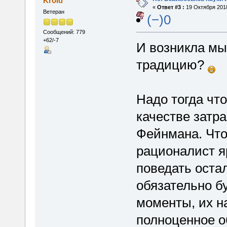
Kroid
«
Ответ #3 :
19 Октября 2018
Ветеран
(−)0
Сообщений: 779
+62/-7
И возникла мы
традицию?
Надо тогда чт
качестве затра
Фейнмана. Что
рационалист яр
поведать оста
обязательно б
моменты, их н
полноценное о