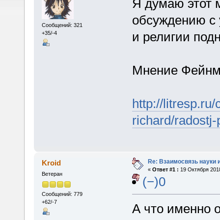
Я думаю этот 
обсуждению с у
Сообщений: 321
и религии под
+35/-4
Мнение Фейнм
http://litresp.
richard/radostj
Re: Взаимосвязь науки 
Kroid
«
Ответ #1 :
19 Октября 2018
Ветеран
(−)0
Сообщений: 779
+62/-7
А что именно 