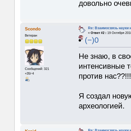
довольно очев
Re: Взаимосвязь науки 
Scondo
«
Ответ #2 :
19 Октября 2018
Ветеран
(−)0
Не знаю, в св
интенсивные т
Сообщений: 321
против нас??!!!
+35/-4
Я создал нову
археологией.
Re: Взаимосвязь науки 