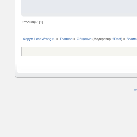
Страницы: [
1
]
Форум LessWrong.ru
»
Главное
»
Общение
(Модератор:
fil0sof
) »
Взаимо
SM