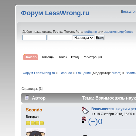
Форум LessWrong.ru
[
lesswro
Добро пожаловать,
Гость
. Пожалуйста,
войдите
или
зарегистрируйтесь
.
Начало
Помощь
Поиск
Вход
Регистрация
Форум LessWrong.ru
»
Главное
»
Общение
(Модератор:
fil0sof
) »
Взаимо
Страницы: [
1
]
Автор
Тема: Взаимосвязь наук
Взаимосвязь науки и ре
Scondo
«
:
19 Октября 2018, 18:05 »
Ветеран
(−)0