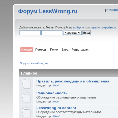
Форум LessWrong.ru
[
lesswro
Добро пожаловать,
Гость
. Пожалуйста,
войдите
или
зарегистрируйтесь
.
Начало
Помощь
Поиск
Вход
Регистрация
Форум LessWrong.ru
Главное
Правила, рекомендации и объявления
Модератор:
fil0sof
Рациональность
Обсуждение рационального мышления
Модератор:
fil0sof
Lesswrong.ru content
Обсуждение соответствующих материалов
Модератор:
fil0sof