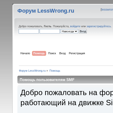
Форум LessWrong.ru
[
lesswro
Добро пожаловать,
Гость
. Пожалуйста,
войдите
или
зарегистрируйтесь
.
Начало
Помощь
Поиск
Вход
Регистрация
Форум LessWrong.ru
»
Помощь
Помощь пользователям SMF
Добро пожаловать на фор
работающий на движке Si