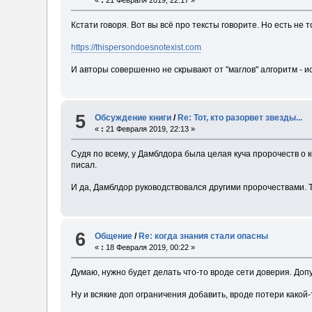
Кстати говоря. Вот вы всё про тексты говорите. Но есть н
https://thispersondoesnotexist.com
И авторы совершенно не скрывают от "маглов" алгоритм - и
5
Обсуждение книги
/
Re: Тот, кто разорвет звезды...
«
:
21 Февраля 2019, 22:13 »
Судя по всему, у Дамблдора была целая куча пророчеств о ко
писал.
И да, Дамблдор руководствовался другими пророчествами. То
6
Общение
/
Re: когда знания стали опасны
«
:
18 Февраля 2019, 00:22 »
Думаю, нужно будет делать что-то вроде сети доверия. Доп
Ну и всякие доп ограничения добавить, вроде потери какой