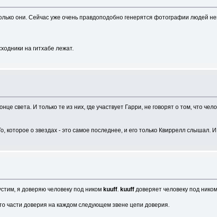
е только они. Сейчас уже очень правдоподобно генерятся фотографии людей н
сходники на гитхабе лежат.
нце света. И только те из них, где участвует Гарри, не говорят о том, что ч
, которое о звездах - это самое последнее, и его только Квиррелл слышал. И 
устим, я доверяю человеку под ником
kuuff
.
kuuff
доверяет человеку под нико
-то части доверия на каждом следующем звене цепи доверия.