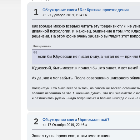
1
Обсуждение книги
/
Re: Критика произведения
«
:
27 Декабря 2019, 19:41 »
Как вообще можно всерьез читать эту "рецензию"? Я не увиде
диванной психологии, и, наконец, обвинение в том, что Юд
рецензии. На этом фоне очень забавно выглядит этот вопро
Цитировать
Если бы Юдковский не писал книгу, а читал ее — принял 
Юдковский, быть может, и принял бы, кто знает. А вот некий
Ах да, как я мог забыть. После совершенно шикарного обви
Поскриптум. Это было весело читать, но совсем не весело осознават
обвинят непонятно за что. Я начинаю думать, что при знакомстве с лю
и размахивать руками - надо попрощаться и больше никогда с ним не 
2
Обсуждение книги
/
hpmor.com всё?
«
:
17 Октября 2019, 22:46 »
Зашел тут на hpmor.com, а там вместо книги: