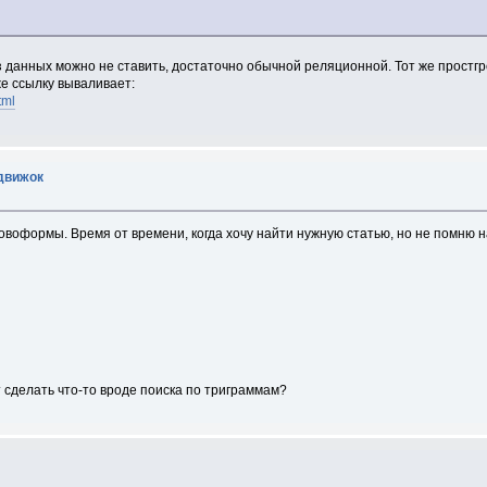
з данных можно не ставить, достаточно обычной реляционной. Тот же простгр
же ссылку вываливает:
tml
движок
овоформы. Время от времени, когда хочу найти нужную статью, но не помню н
ит сделать что-то вроде поиска по триграммам?