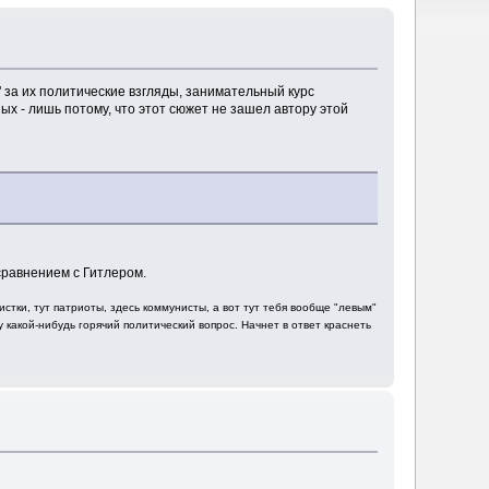
х" за их политические взгляды, занимательный курс
х - лишь потому, что этот сюжет не зашел автору этой
сравнением с Гитлером.
тки, тут патриоты, здесь коммунисты, а вот тут тебя вообще "левым"
 какой-нибудь горячий политический вопрос. Начнет в ответ краснеть