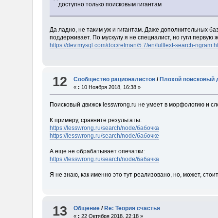
доступно только поисковым гигантам
Да ладно, не таким уж и гигантам. Даже дополнительных ба
поддерживает. По мускулу я не специалист, но гугл первую 
https://dev.mysql.com/doc/refman/5.7/en/fulltext-search-ngram.h
12
Сообщество рационалистов
/
Плохой поисковый 
«
:
10 Ноября 2018, 16:38 »
Поисковый движок lesswrong.ru не умеет в морфологию и сл
К примеру, сравните результаты:
https://lesswrong.ru/search/node/бабочка
https://lesswrong.ru/search/node/бабочке
А еще не обрабатывает опечатки:
https://lesswrong.ru/search/node/бабачка
Я не знаю, как именно это тут реализовано, но, может, сто
13
Общение
/
Re: Теория счастья
«
:
22 Октября 2018, 22:18 »