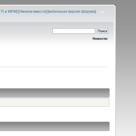
 ГП и МРМ
] [
Умнеем вместе
] [
мобильная версия форума
]
Новости: