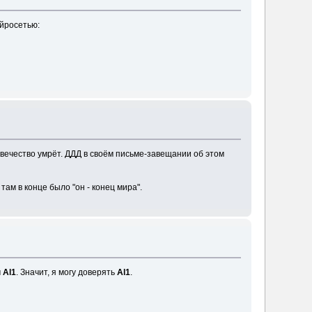
ейросетью:
еловечество умрёт. ДДД в своём письме-завещании об этом
там в конце было "он - конец мира".
м
Al1
. Значит, я могу доверять
Al1
.