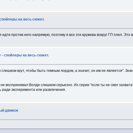
 спойлеры на весь сюжет.
я идти против него напрямую, поэтому и все эти кружева вокруг ГП плел. Это 
 - спойлеры на весь сюжет.
л слишком крут, чтобы быть темным лордом, а значит, он им не является". З
е не воспринимал Волди слишком серьезно. Из серии "если ты не смог захвата
ь ради эксперимента или развлечения.
вый движок