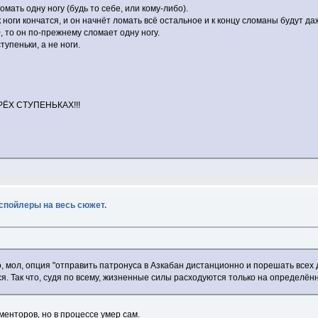
омать одну ногу (будь то себе, или кому-либо).
к ноги кончатся, и он начнёт ломать всё остальное и к концу сломаны будут да
, то он по-прежнему сломает одну ногу.
тупеньки, а не ноги.
ЁХ СТУПЕНЬКАХ!!!
 спойлеры на весь сюжет.
го, мол, опция "отправить патронуса в Азкабан дистанционно и порешать всех
ся. Так что, судя по всему, жизненные силы расходуются только на определён
ементоров, но в процессе умер сам.