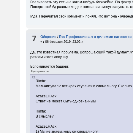
Реализовать эту сеть на каком-нибудь блокчейне. По факту
Поверх этой бд разные люди и компании смогут запускать с
Мда. Перечитал свой коммент и понял, что вот она - очер
7
Общение
/
Re: Профессионал о дилемме вагонетки
«
:
06 Февраля 2019, 23:02 »
Да, это известная проблема. Вопрошающий такой думает, чт
разламывает ловушку.
Вспоминается башорг:
Цитировать
Rimfa:
Мальчик упал с четырёх ступенек и сломал ногу. Сколько 
AzazeLHAck:
Ответ не может быть однозначным
Rimfa:
В смысле?
AzazeLHAck:
1) Мы не знаем, кому он сломал ногу.