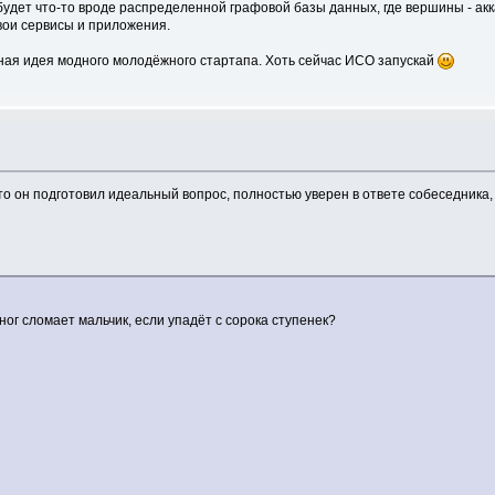
 будет что-то вроде распределенной графовой базы данных, где вершины - ак
вои сервисы и приложения.
едная идея модного молодёжного стартапа. Хоть сейчас ИСО запускай
о он подготовил идеальный вопрос, полностью уверен в ответе собеседника, 
ног сломает мальчик, если упадёт с сорока ступенек?