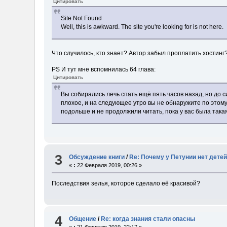
Цитировать
Site Not Found
Well, this is awkward. The site you're looking for is not here.
Что случилось, кто знает? Автор забыл проплатить хостинг
PS И тут мне вспомнилась 64 глава:
Цитировать
Вы собирались лечь спать ещё пять часов назад, но до с
плохое, и на следующее утро вы не обнаружите по этому
подольше и не продолжили читать, пока у вас была так
3
Обсуждение книги
/
Re: Почему у Петунии нет дете
«
:
22 Февраля 2019, 00:26 »
Последствия зелья, которое сделало её красивой?
4
Общение
/
Re: когда знания стали опасны
«
:
21 Февраля 2019, 22:17 »