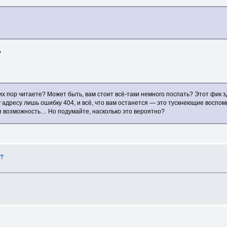
?
их пор читаете? Может быть, вам стоит всё-таки немного поспать? Этот фик зд
 адресу лишь ошибку 404, и всё, что вам останется — это тускнеющие воспо
ая возможность… Но подумайте, насколько это вероятно?
й?