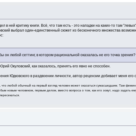
л в ней критику книги. Всё, что там есть - это нападки на каких-то там "левы
ковский выбрал один-единственный сюжет из бесконечного множества возможны
с:
бы он любой сеттинг, в котором рациональной оказалась не его точка зрения?
 Юрий Окуловский, как оказалось, принять его явно не способен.
нения Юдковского в раздвоении личности, автор рецензии добивает меня его 
ь, что любой обычный на первый взгляд человек может оказаться сумасшедшим. Там феминис
бым новым человеком, первым делом, вместо вопроса о том, как его зовут, надо задать ему
пересекаться.