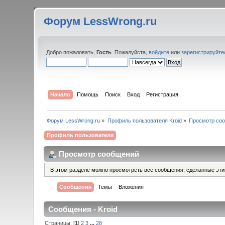
Форум LessWrong.ru
Добро пожаловать,
Гость
. Пожалуйста,
войдите
или
зарегистрируйте
Начало
Помощь
Поиск
Вход
Регистрация
Форум LessWrong.ru
»
Профиль пользователя Kroid
»
Просмотр со
Профиль пользователя
Просмотр сообщений
В этом разделе можно просмотреть все сообщения, сделанные эт
Сообщения
Темы
Вложения
Сообщения - Kroid
Страницы: [
1
]
2
3
...
28