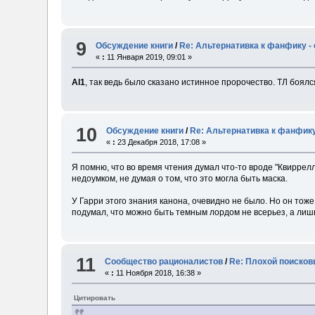
9
Обсуждение книги
/
Re: Альтернативка к фанфику -
«
:
11 Января 2019, 09:01 »
Al1
, так ведь было сказано истинное пророчество. ТЛ боялс
10
Обсуждение книги
/
Re: Альтернативка к фанфику
«
:
23 Декабря 2018, 17:08 »
Я помню, что во время чтения думал что-то вроде "Квиррел
недоумком, не думая о том, что это могла быть маска.
У Гарри этого знания канона, очевидно не было. Но он тож
подумал, что можно быть темным лордом не всерьез, а лиш
11
Сообщество рационалистов
/
Re: Плохой поиско
«
:
11 Ноября 2018, 16:38 »
Цитировать