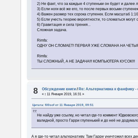
2) Не факт, что за каждые 4 ступеньки он будет и далее л
3) Если ноги всё же его, то после первых восьми ступене
4) Важен размер тех сорока ступенек. Если масштаб 1:10
5) Если учесть теорию вероятности, то сломаться могут с
6) Гравитация и сила трения...
Сложная задача.
Rimfa:
ОДНУ ОН СЛОМАЕТ! ПЕРВАЯ УЖЕ СЛОМАНА НА ЧЕТЫР
Rimfa:
ТЫ СЛОЖНЫЙ, А НЕ ЗАДАЧА!!! КОМПЬЮТЕРА КУСОК!!!
8
Обсуждение книги
/
Re: Альтернативка к фанфику -
«
:
11 Января 2019, 16:31 »
Цитата: fil0sof от 11 Января 2019, 09:51
Не найду уже ссылку, но читал где-то коммент Юдковско
валидной, просто Гарри глупенький и до неё не додумал
А я где-то читал альтернативу. Там Гарри уничтожил всех д