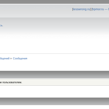
[
lesswrong.ru
] [
hpmor.ru —
сь
.
общений
»
Сообщения
им пользователем.