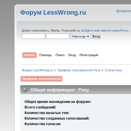
Форум LessWrong.ru
[
lesswro
Добро пожаловать,
Гость
. Пожалуйста,
войдите
или
зарегистрируйтесь
.
Начало
Помощь
Поиск
Вход
Регистрация
Форум LessWrong.ru
»
Профиль пользователя Pony
»
Статистика
Профиль пользователя
Общая информация - Pony
Общее время нахождения на форуме:
Всего сообщений:
Количество начатых тем:
Количество созданных голосований:
Количество голосов: