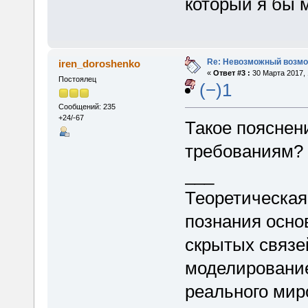
который я бы м
Re: Невозможный возм
iren_doroshenko
«
Ответ #3 :
30 Марта 2017, 
Постоялец
(−)1
Сообщений: 235
+24/-67
Такое пояснен
требованиям?
___
Теоретическая
познания осно
скрытых связе
моделирование
реального мир