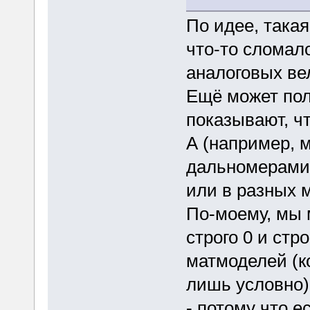
По идее, така
что-то сломал
аналоговых ве
Ещё может пол
показывают, чт
А (например, 
дальномерами,
или в разных м
По-моему, мы 
строго 0 и стр
матмоделей (к
лишь условно)
- потому что е