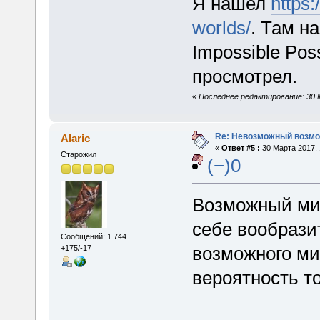
Я нашел
https:
worlds/
. Там н
Impossible Pos
просмотрел.
«
Последнее редактирование: 30 
Re: Невозможный возм
Alaric
«
Ответ #5 :
30 Марта 2017, 
Старожил
(−)0
Возможный ми
себе вообрази
Сообщений: 1 744
возможного м
+175/-17
вероятность то