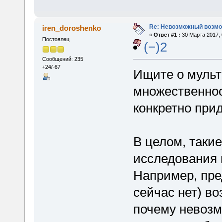
Re: Невозможный возм
iren_doroshenko
«
Ответ #1 :
30 Марта 2017, 
Постоялец
(−)2
Сообщений: 235
+24/-67
Ищите о мульт
множественнос
конкретно при
В целом, таки
исследования 
Например, пре
сейчас нет) во
почему невоз