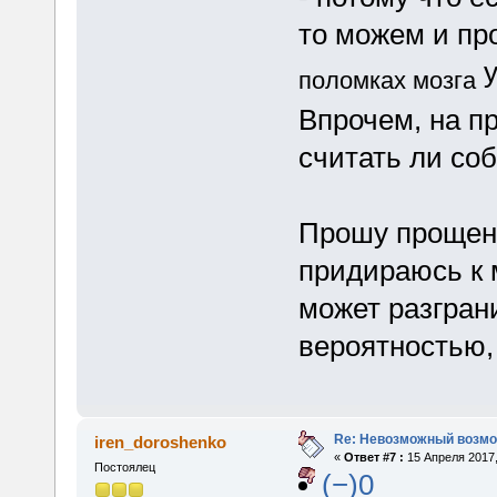
то можем и пр
у
поломках мозга
Впрочем, на п
считать ли со
Прошу прощен
придираюсь к 
может разгран
вероятностью, 
Re: Невозможный возм
iren_doroshenko
«
Ответ #7 :
15 Апреля 2017,
Постоялец
(−)0