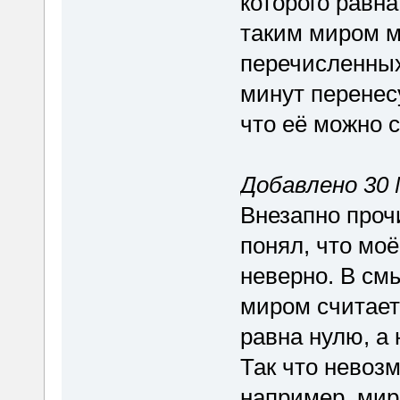
которого равн
таким миром м
перечисленных 
минут перенес
что её можно с
Добавлено 30 
Внезапно проч
понял, что мо
неверно. В с
миром считаетс
равна нулю, а 
Так что невоз
например, мир