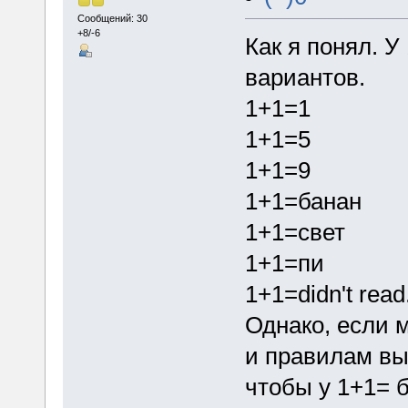
Сообщений: 30
+8/-6
Как я понял. У
вариантов.
1+1=1
1+1=5
1+1=9
1+1=банан
1+1=свет
1+1=пи
1+1=didn't read.
Однако, если 
и правилам вы
чтобы у 1+1= б