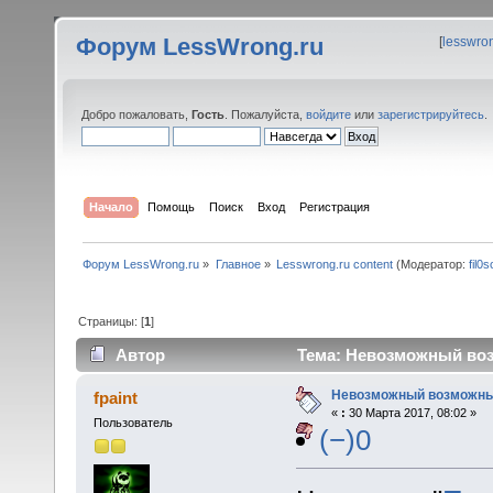
Форум LessWrong.ru
[
lesswro
Добро пожаловать,
Гость
. Пожалуйста,
войдите
или
зарегистрируйтесь
.
Начало
Помощь
Поиск
Вход
Регистрация
Форум LessWrong.ru
»
Главное
»
Lesswrong.ru content
(Модератор:
fil0s
Страницы: [
1
]
Автор
Тема: Невозможный воз
Невозможный возможны
fpaint
«
:
30 Марта 2017, 08:02 »
Пользователь
(−)0