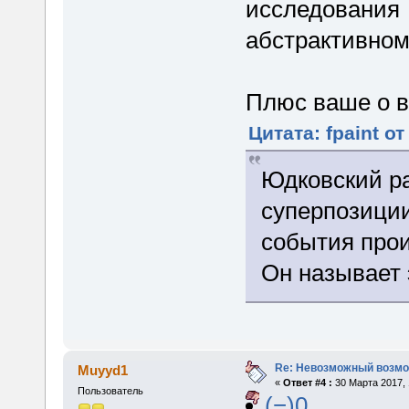
исследования 
абстрактивному
Плюс ваше о 
Цитата: fpaint от
Юдковский ра
суперпозиции
события прои
Он называет
Re: Невозможный возм
Muyyd1
«
Ответ #4 :
30 Марта 2017, 
Пользователь
(−)0