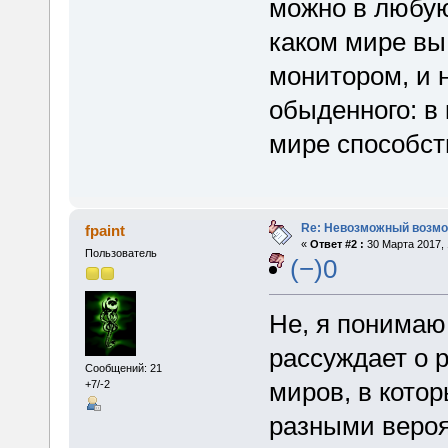
можно в любую
каком мире вы
монитором, и н
обыденного: в 
мире способст
Re: Невозможный возм
fpaint
«
Ответ #2 :
30 Марта 2017, 
Пользователь
(−)0
Не, я понимаю
рассуждает о 
Сообщений: 21
миров, в кото
+7/-2
разными вероя