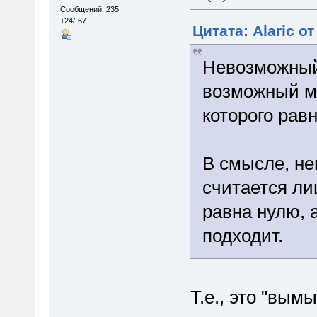
Сообщений: 235
+24/-67
Цитата: Alaric от
Невозможный
возможный м
которого рав
В смысле, н
считается ли
равна нулю, 
подходит.
Т.е., это "вы