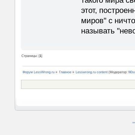
такого мира св
этот, построе
миров" с ничт
называть "не
Страницы: [
1
]
Форум LessWrong.ru
»
Главное
»
Lesswrong.ru content
(Модератор:
fil0s
SM