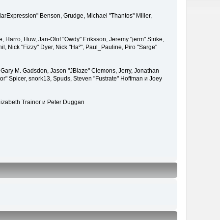
larExpression" Benson, Grudge, Michael "Thantos" Miller,
e, Harro, Huw, Jan-Olof "Owdy" Eriksson, Jeremy "jerm" Strike,
il, Nick "Fizzy" Dyer, Nick "Ha²", Paul_Pauline, Piro "Sarge"
 Gary M. Gadsdon, Jason "JBlaze" Clemons, Jerry, Jonathan
or" Spicer, snork13, Spuds, Steven "Fustrate" Hoffman и Joey
lizabeth Trainor и Peter Duggan