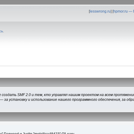
[
lesswrong.ru
] [
hpmor.ru —
сь
.
 создать SMF 2.0 и тем, кто управлял нашим проектом на всем протяжении
— за установку и использование нашего программного обеспечения, за обра