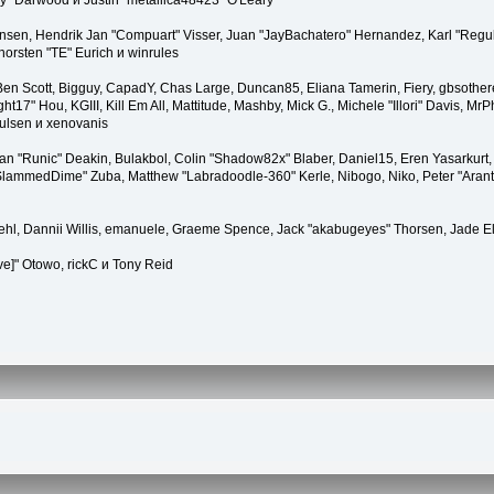
" Darwood и Justin "metallica48423" O'Leary
tiansen, Hendrik Jan "Compuart" Visser, Juan "JayBachatero" Hernandez, Karl "Regu
horsten "TE" Eurich и winrules
, Ben Scott, Bigguy, CapadY, Chas Large, Duncan85, Eliana Tamerin, Fiery, gbsother
17" Hou, KGIII, Kill Em All, Mattitude, Mashby, Mick G., Michele "Illori" Davis, MrPh
ulsen и xenovanis
 "Runic" Deakin, Bulakbol, Colin "Shadow82x" Blaber, Daniel15, Eren Yasarkurt,
 "SlammedDime" Zuba, Matthew "Labradoodle-360" Kerle, Nibogo, Niko, Peter "Arant
iehl, Dannii Willis, emanuele, Graeme Spence, Jack "akabugeyes" Thorsen, Jade E
ve]" Otowo, rickC и Tony Reid