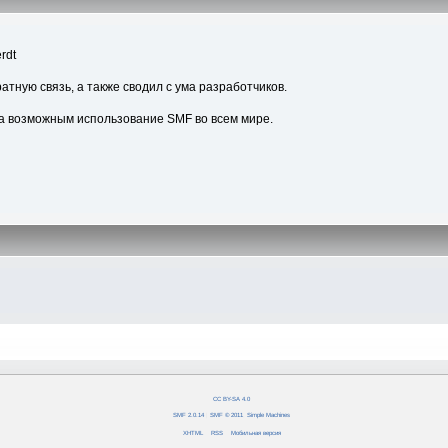
rdt
атную связь, а также сводил с ума разработчиков.
а возможным использование SMF во всем мире.
CC BY-SA 4.0
SMF 2.0.14
|
SMF © 2011
,
Simple Machines
XHTML
RSS
Мобильная версия