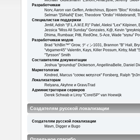
Michael "Oldiesmann" Eshom, Amacythe, Jeremy "SleePy
Разработчикам
Norv, Aaron van Geffen, Antechinus, Bjoern "Bloc" Kris
Selman "[SiNaN]" Eser, Theodore "Orstio" Hildebrandt, T
Специалистам поддержки
JimM, Adish "(F.L.A.M.E.R)" Patel, Aleksi "Lex" Kilpinen
Jessica "Miss All Sunday" Gonzales, K@, Kevin "greyknight
Dhima, Rumbaar, Pitti, RedOne, S-Ace, Wade "sησω" Po
Разработчикам модов
Brad "IchBin™" Grow, ディン1031, Brannon "B" Hall, Bryan
"vbgamer45" Valentin, Kays, Killer Possum, Kirby, Matt
"Tyrsson" Smith
Составителям документации
Joshua "groundup" Dickerson, AngellinaBelle, Daniel D
Маркетологам
Kindred, Marcus "cσσкιє мσηѕтєя" Forsberg, Ralph "[n3r
Локализаторам
Relyana, Akyhne и GravuTrad
Администраторам серверов
Derek Schwab и Liroy "CoreISP" van Hoewijk
Создателям русской локализации
Создателям русской локализации
Mavn, Digger и Bugo
Отдельное спасибо