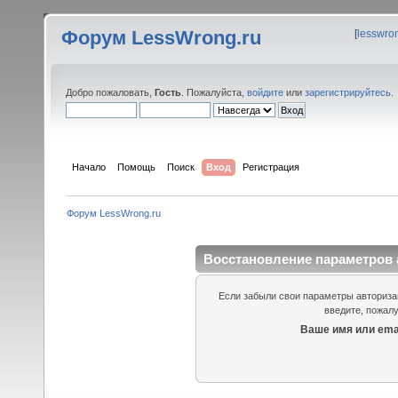
Форум LessWrong.ru
[
lesswro
Добро пожаловать,
Гость
. Пожалуйста,
войдите
или
зарегистрируйтесь
.
Начало
Помощь
Поиск
Вход
Регистрация
Форум LessWrong.ru
Восстановление параметров 
Если забыли свои параметры авторизац
введите, пожалу
Ваше имя или emai