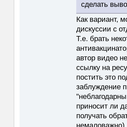
сделать выво
Как вариант, м
дискуссии с о
Т.е. брать нек
антивакцинато
автор видео н
ссылку на рес
постить это по
заблуждение п
"неблагодарный
приносит ли да
получать обра
немаловажно), 