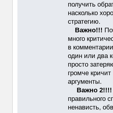
получить обрат
насколько хор
стратегию.
Важно!!!
Поч
много критиче
в комментарии
один или два 
просто затеря
громче кричит
аргументы.
Важно 2!!!!
правильного сп
ненависть, об