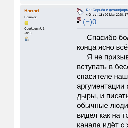
Re: Борьба с дезинфор
Horrort
«
Ответ #2 :
09 Мая 2020, 17
Новичок
(−)0
Сообщений: 3
+0/-0
Спасибо больш
конца ясно всё
Я не призыва
вступать в бес
спасителе наш
аргументации 
дыры, и писат
обычные люди 
видел как на т
канала идёт с 