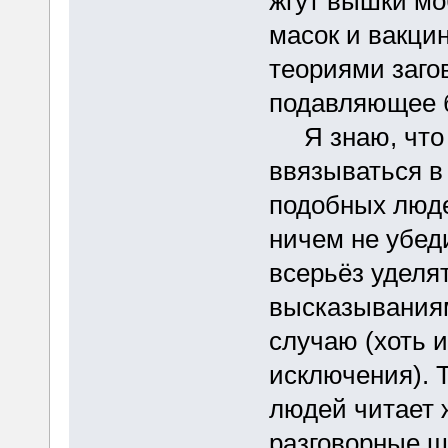
жгут вышки мо
масок и вакци
теориями заго
подавляющее 
Я знаю, что м
ввязываться в
подобных люде
ничем не убеди
всерьёз уделя
высказываниям
случаю (хоть и
исключения). 
людей читает 
разговорные шо