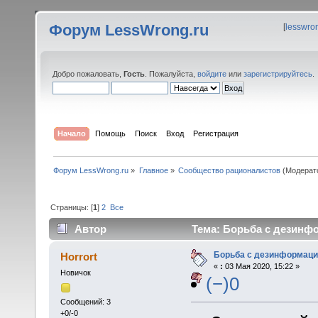
Форум LessWrong.ru
[
lesswro
Добро пожаловать,
Гость
. Пожалуйста,
войдите
или
зарегистрируйтесь
.
Начало
Помощь
Поиск
Вход
Регистрация
Форум LessWrong.ru
»
Главное
»
Сообщество рационалистов
(Модерат
Страницы: [
1
]
2
Все
Автор
Тема: Борьба с дезинфо
Борьба с дезинформаци
Horrort
«
:
03 Мая 2020, 15:22 »
Новичок
(−)0
Сообщений: 3
+0/-0