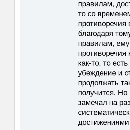
правилам, дост
то со времене
противоречия в
благодаря тому
правилам, ему
противоречия 
как-то, то ест
убеждение и от
продолжать так
получится. Но 
замечал на ра
систематическ
достижениями,