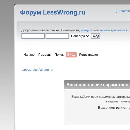
Форум LessWrong.ru
[
lesswro
Добро пожаловать,
Гость
. Пожалуйста,
войдите
или
зарегистрируйтесь
.
Начало
Помощь
Поиск
Вход
Регистрация
Форум LessWrong.ru
Восстановление параметров 
Если забыли свои параметры авторизац
введите, пожалу
Ваше имя или emai