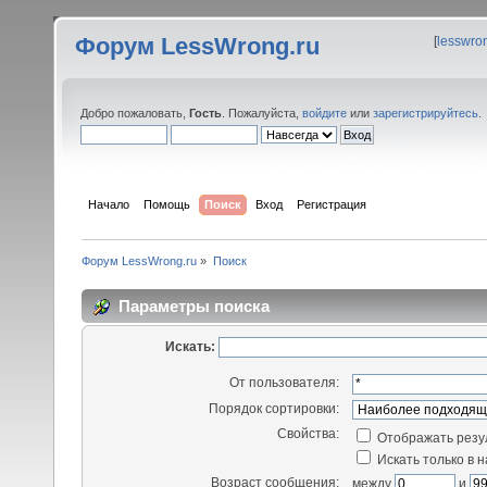
Форум LessWrong.ru
[
lesswro
Добро пожаловать,
Гость
. Пожалуйста,
войдите
или
зарегистрируйтесь
.
Начало
Помощь
Поиск
Вход
Регистрация
Форум LessWrong.ru
»
Поиск
Параметры поиска
Искать:
От пользователя:
Порядок сортировки:
Свойства:
Отображать резу
Искать только в 
Возраст сообщения:
между
и