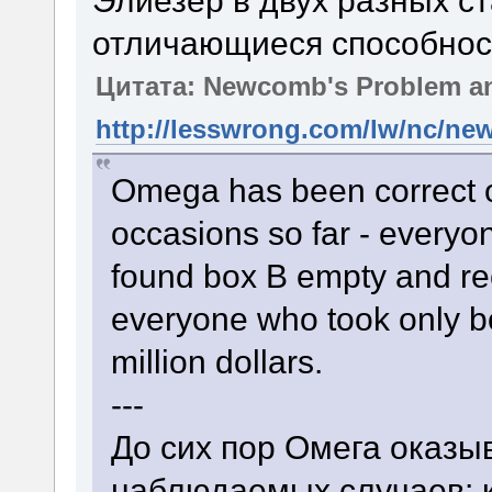
Элиезер в двух разных с
отличающиеся способнос
Цитата: Newcomb's Problem and
http://lesswrong.com/lw/nc/ne
Omega has been correct 
occasions so far - every
found box B empty and rec
everyone who took only b
million dollars.
---
До сих пор Омега оказы
наблюдаемых случаев: к