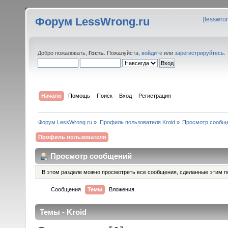
Форум LessWrong.ru
[
lesswro
Добро пожаловать,
Гость
. Пожалуйста,
войдите
или
зарегистрируйтесь
.
Начало
Помощь
Поиск
Вход
Регистрация
Форум LessWrong.ru
»
Профиль пользователя Kroid
»
Просмотр сообщ
Профиль пользователя
Просмотр сообщений
В этом разделе можно просмотреть все сообщения, сделанные этим п
Сообщения
Темы
Вложения
Темы - Kroid