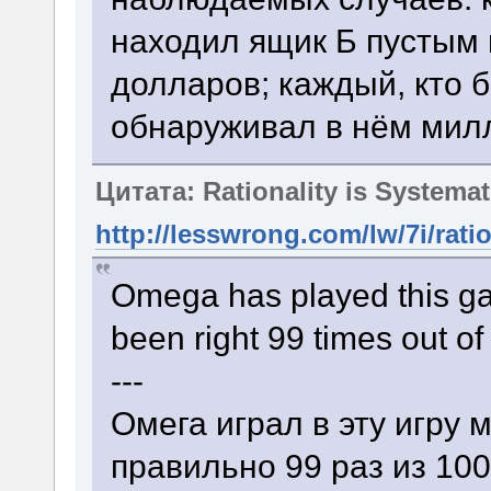
находил ящик Б пустым 
долларов; каждый, кто б
обнаруживал в нём мил
Цитата: Rationality is Systema
http://lesswrong.com/lw/7i/rati
Omega has played this g
been right 99 times out of
---
Омега играл в эту игру 
правильно 99 раз из 100