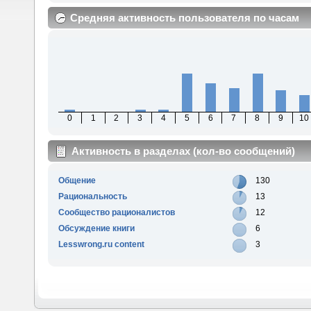
Средняя активность пользователя по часам
0
1
2
3
4
5
6
7
8
9
10
Активность в разделах (кол-во сообщений)
Общение
130
Рациональность
13
Сообщество рационалистов
12
Обсуждение книги
6
Lesswrong.ru content
3