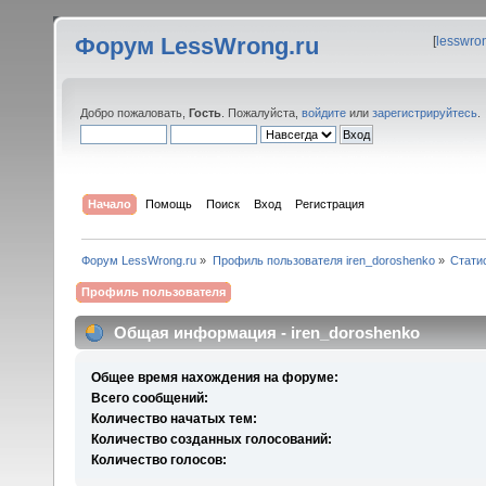
Форум LessWrong.ru
[
lesswro
Добро пожаловать,
Гость
. Пожалуйста,
войдите
или
зарегистрируйтесь
.
Начало
Помощь
Поиск
Вход
Регистрация
Форум LessWrong.ru
»
Профиль пользователя iren_doroshenko
»
Стати
Профиль пользователя
Общая информация - iren_doroshenko
Общее время нахождения на форуме:
Всего сообщений:
Количество начатых тем:
Количество созданных голосований:
Количество голосов: