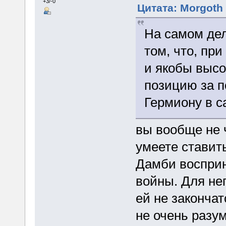
+3/-0
Цитата: Morgoth 
На самом дел
том, что, пр
и якобы высо
позицию за п
Гермиону в с
вы вообще не 
умеете ставит
Дамби восприн
войны. Для не
ей не закончат
не очень разу