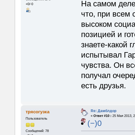
На самом деле
+0/-0
что, при всем
высоком социа
позицией и го
знаете-какой г
испытывал Гарр
чувства. Он вс
получал очере
есть друзья.
Re: Дамблдор
трясогузка
«
Ответ #10 :
25 Мая 2013, 2
Пользователь
(−)0
Сообщений: 78