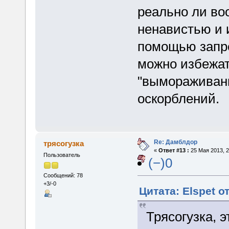
реально ли во
ненавистью и 
помощью запре
можно избежат
"вымораживани
оскорблений.
Re: Дамблдор
трясогузка
«
Ответ #13 :
25 Мая 2013, 2
Пользователь
(−)0
Сообщений: 78
+3/-0
Цитата: Elspet о
Трясогузка, 