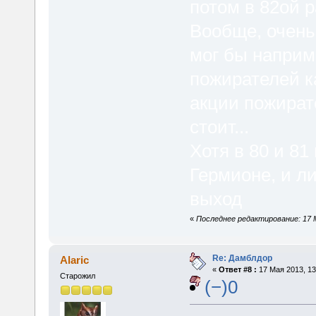
потом в 82ой р
Вообще, очень
мог бы наприме
пожирателей ка
акции пожират
стоит...
Хотя в 80 и 81
Гермионе, и л
выход
«
Последнее редактирование: 17 М
Re: Дамблдор
Alaric
«
Ответ #8 :
17 Мая 2013, 13
Старожил
(−)0