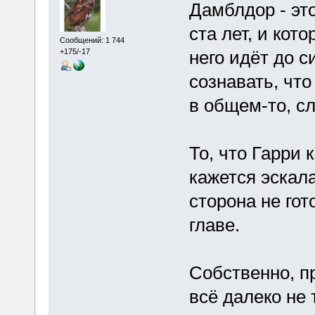
Дамблдор - эт
ста лет, и кот
Сообщений: 1 744
него идёт до с
+175/-17
сознавать, чт
в общем-то, с
То, что Гарри
кажется эскал
сторона не гот
главе.
Собственно, п
всё далеко не 