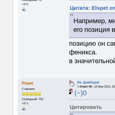
+3/-0
Цитата: Elspet о
Например, мн
его позиция в
позицию он са
феникса.
в значительно
Re: Дамблдор
Elspet
«
Ответ #6 :
16 Мая 2013, 20
Старожил
(−)0
Сообщений: 750
+2/-1
Цитировать