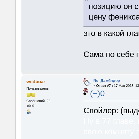
позицию он с
цену феникса
это в какой гл
Сама по себе 
Re: Дамблдор
wildboar
«
Ответ #7 :
17 Мая 2013, 13
Пользователь
(−)0
Сообщений: 22
+0/-0
Спойлер: (выд
Ну в 77 главе,
свою комнату 