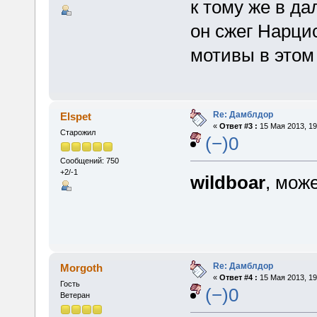
к тому же в да
он сжег Нарцис
мотивы в этом
Re: Дамблдор
Elspet
«
Ответ #3 :
15 Мая 2013, 19
Старожил
(−)0
Сообщений: 750
+2/-1
wildboar
, мож
Re: Дамблдор
Morgoth
«
Ответ #4 :
15 Мая 2013, 19
Гость
(−)0
Ветеран