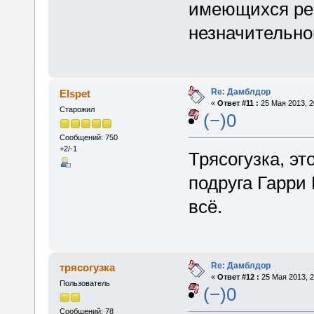
имеющихся рес
незначительно
Re: Дамблдор
Elspet
«
Ответ #11 :
25 Мая 2013, 2
Старожил
(−)0
Сообщений: 750
+2/-1
Трясогузка, эт
подруга Гарри 
всё.
Re: Дамблдор
трясогузка
«
Ответ #12 :
25 Мая 2013, 2
Пользователь
(−)0
Сообщений: 78