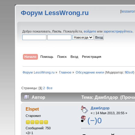
Форум LessWrong.ru
[
lesswro
Добро пожаловать,
Гость
. Пожалуйста,
войдите
или
зарегистрируйтесь
.
Начало
Помощь
Поиск
Вход
Регистрация
Форум LessWrong.ru
»
Главное
»
Обсуждение книги
(Модератор:
fil0sof
)
Страницы: [
1
]
2
Все
Автор
Тема: Дамблдор (Прочит
Дамблдор
Elspet
«
:
14 Мая 2013, 20:55 »
Старожил
(−)0
Сообщений: 750
+2/-1