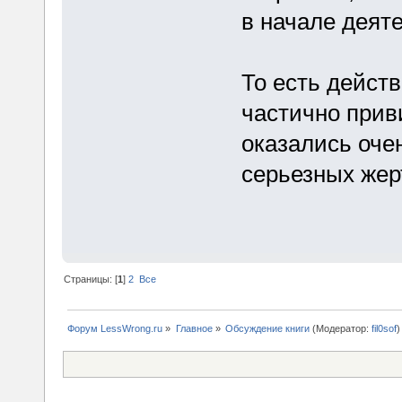
в начале деят
То есть дейст
частично приви
оказались оче
серьезных жер
Страницы: [
1
]
2
Все
Форум LessWrong.ru
»
Главное
»
Обсуждение книги
(Модератор:
fil0sof
)