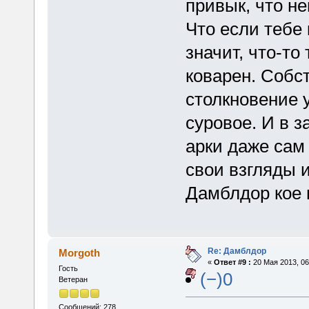
привык, что н
Что если тебе 
значит, что-то 
коварен. Собс
столкновение 
суровое. И в 
арки даже сам
свои взгляды и
Дамблдор кое 
Re: Дамблдор
Morgoth
«
Ответ #9 :
20 Мая 2013, 06
Гость
(−)0
Ветеран
Сообщений: 278