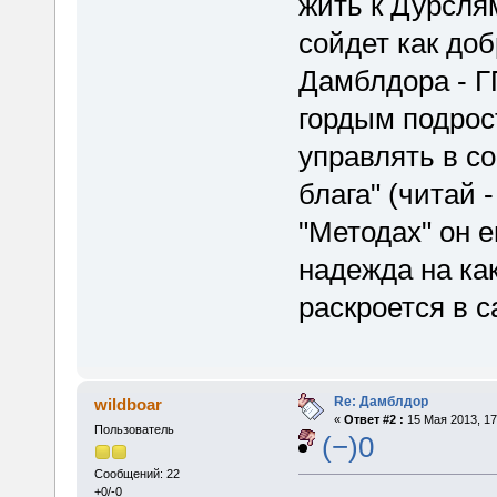
жить к Дурслям
сойдет как добр
Дамблдора - Г
гордым подрос
управлять в с
блага" (читай
"Методах" он е
надежда на ка
раскроется в с
Re: Дамблдор
wildboar
«
Ответ #2 :
15 Мая 2013, 17
Пользователь
(−)0
Сообщений: 22
+0/-0