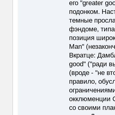
его "greater g
подонком. Нас
темные просла
фэндоме, типа 
позиция широк
Man" (незаконч
Вкратце: Дамб
good" ("ради в
(вроде - "не в
правило, обус
ограничениями
окклюменции С
со своими пла