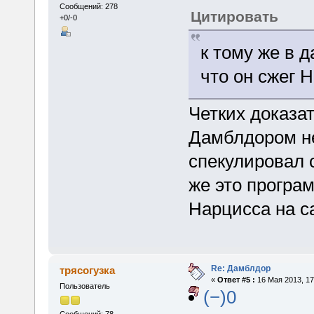
Сообщений: 278
Цитировать
+0/-0
к тому же в 
что он сжег 
Четких доказа
Дамблдором нет
спекулировал 
же это програ
Нарцисса на с
Re: Дамблдор
трясогузка
«
Ответ #5 :
16 Мая 2013, 17
Пользователь
(−)0
Сообщений: 78