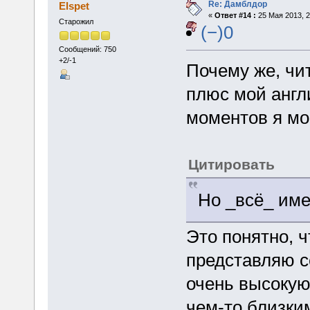
Re: Дамблдор
Elspet
«
Ответ #14 :
25 Мая 2013, 2
Старожил
(−)0
Сообщений: 750
+2/-1
Почему же, чит
плюс мой англи
моментов я мо
Цитировать
Но _всё_ име
Это понятно, ч
представляю с
очень высокую
чем-то близки