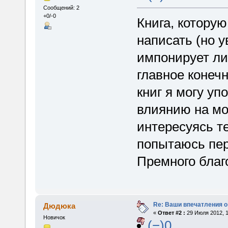
Сообщений: 2
+0/-0
Книга, котору
написать (но у
импонирует лит
главное конеч
книг я могу уп
влиянию на мо
интересуясь т
попытаюсь пер
Премного благ
Re: Ваши впечатления о
Дюдюка
«
Ответ #2 :
29 Июля 2012, 1
Новичок
(−)0