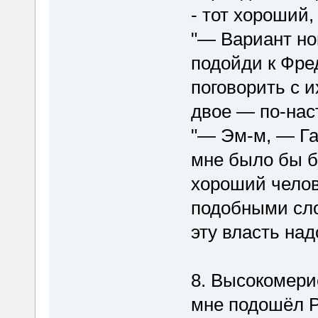
- тот хороший,
"— Вариант но
подойди к Фре
поговорить с 
двое — по-на
"— Эм-м, — Га
мне было бы б
хороший челов
подобными сло
эту власть над
8. Высокомери
мне подошёл Р