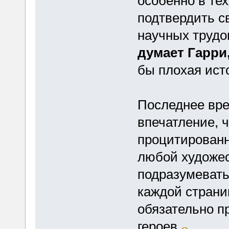
особенно в тех
подтвердить с
научных трудо
думает Гарри
бы плохая исто
Последнее вре
впечатление, 
процитированно
любой художес
подразумевать
каждой страни
обязательно п
героев