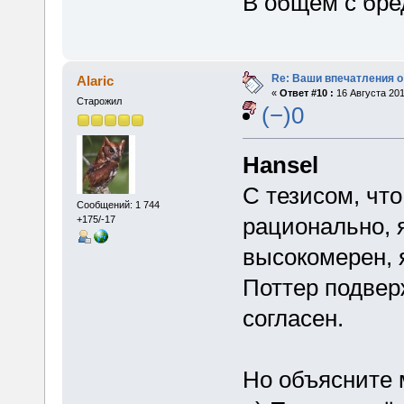
В общем с бред
Re: Ваши впечатления о
Alaric
«
Ответ #10 :
16 Августа 201
Старожил
(−)0
Hansel
С тезисом, что
Сообщений: 1 744
рационально, я
+175/-17
высокомерен, я
Поттер подвер
согласен.
Но объясните 