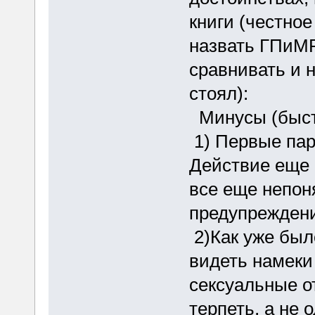
книги (честное
назвать ГПиМР
сравнивать и н
стоял):
Минусы (быстр
1) Первые пар
Действие еще р
все еще непон
предупреждени
2)Как уже был
видеть намеки
сексуальные о
терпеть, а не 