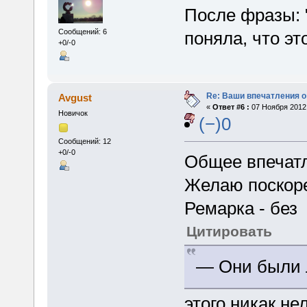
После фразы: 
Сообщений: 6
поняла, что это
+0/-0
Re: Ваши впечатления о
Avgust
«
Ответ #6 :
07 Ноября 2012,
Новичок
(−)0
Сообщений: 12
+0/-0
Общее впечатл
Желаю поскор
Ремарка - без
Цитировать
— Они были 
этого никак н