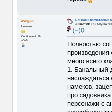
Re: Ваши впечатления о
avegas
«
Ответ #11 :
16 Августа 201
Новичок
(−)0
Сообщений: 16
+0/-0
Полностью сог
произведения 
много всего кл
1. Банальный 
наслаждаться 
намеков, заце
про садовника
персонажи с а
способностями