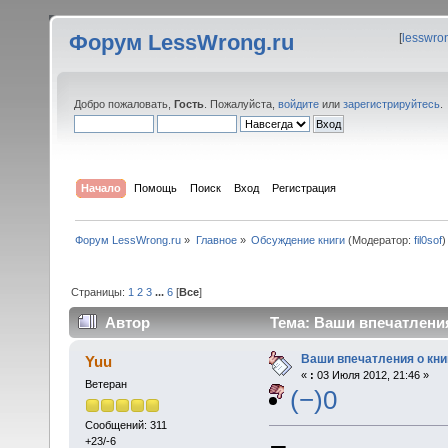
Форум LessWrong.ru
[
lesswro
Добро пожаловать,
Гость
. Пожалуйста,
войдите
или
зарегистрируйтесь
.
Начало
Помощь
Поиск
Вход
Регистрация
Форум LessWrong.ru
»
Главное
»
Обсуждение книги
(Модератор:
fil0sof
)
Страницы:
1
2
3
...
6
[
Все
]
Автор
Тема: Ваши впечатления
Ваши впечатления о кни
Yuu
«
:
03 Июля 2012, 21:46 »
Ветеран
(−)0
Сообщений: 311
+23/-6