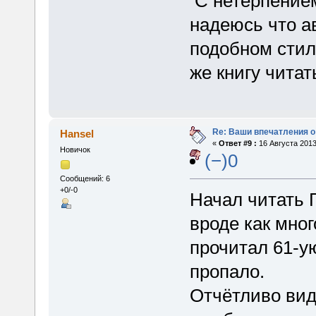
С нетерпением
надеюсь что а
подобном стил
же книгу читат
Re: Ваши впечатления о
Hansel
«
Ответ #9 :
16 Августа 2013
Новичок
(−)0
Сообщений: 6
+0/-0
Начал читать 
вроде как мно
прочитал 61-у
пропало.
Отчётливо вид