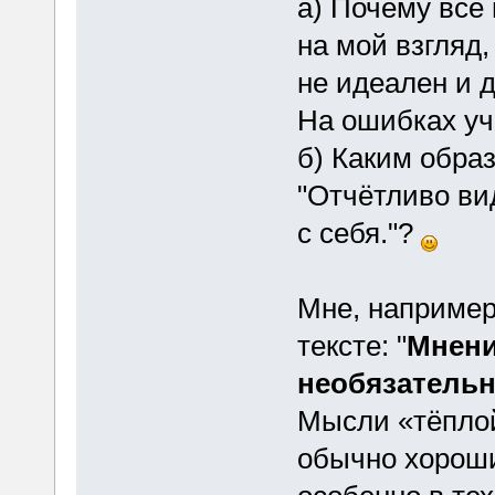
а) Почему всё
на мой взгляд,
не идеален и 
На ошибках уч
б) Каким обра
"Отчётливо ви
с себя."?
Мне, например
тексте: "
Мнени
необязательн
Мысли «тёплой
обычно хороши