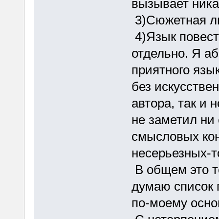
вызывает ника
3)Сюжетная ли
4)Язык повест
отдельно. Я а
приятного язык
без искусствен
автора, так и 
не заметил ни
смысловых конс
несерьезных-т
В общем это то
думаю список 
по-моему осно