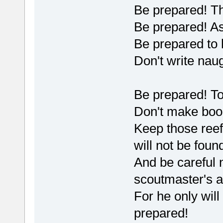
Be prepared! Th
Be prepared! As
Be prepared to h
Don't write naug
Be prepared! To 
Don't make book
Keep those reef
will not be foun
And be careful
scoutmaster's a
For he only will
prepared!