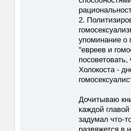
рациональнос
2. Политизиро
гомосексуализ
упоминание о 
"евреев и гом
посоветовать,
Холокоста - дн
гомосексуалист
Дочитываю кни
каждой главой 
задумал что-то
развяжется в 