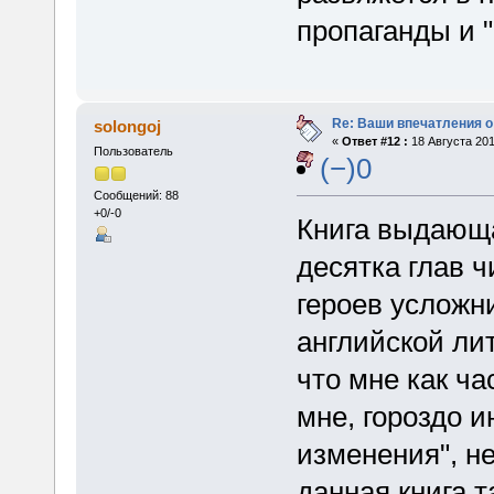
пропаганды и 
Re: Ваши впечатления о
solongoj
«
Ответ #12 :
18 Августа 201
Пользователь
(−)0
Сообщений: 88
+0/-0
Книга выдающа
десятка глав 
героев усложн
английской лит
что мне как ча
мне, гороздо 
изменения", н
данная книга т