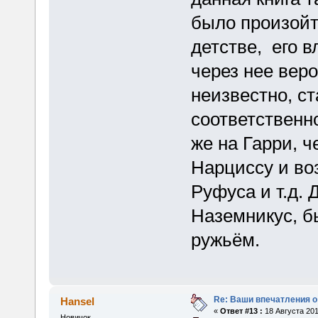
было произойт
детстве, его в
через нее вер
неизвестно, ст
соответственн
же на Гарри, 
Нарциссу и во
Руфуса и т.д. 
Наземникус, б
ружьём.
Re: Ваши впечатления о
Hansel
«
Ответ #13 :
18 Августа 201
Новичок