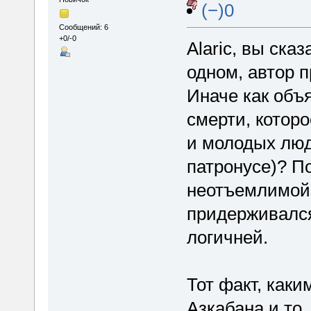
(−)0
Сообщений: 6
+0/-0
Alaric, вы ска
одном, автор п
Иначе как объ
смерти, котор
и молодых люд
патронусе)? П
неотъемлимой 
придерживался
логичней.
Тот факт, как
Азкабана и то,