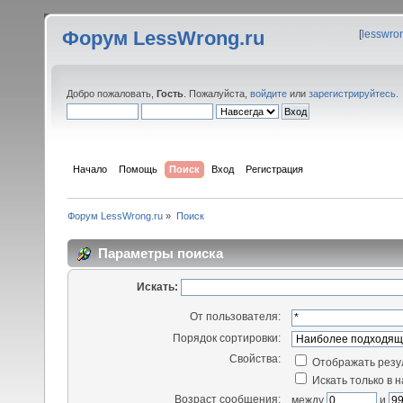
Форум LessWrong.ru
[
lesswro
Добро пожаловать,
Гость
. Пожалуйста,
войдите
или
зарегистрируйтесь
.
Начало
Помощь
Поиск
Вход
Регистрация
Форум LessWrong.ru
»
Поиск
Параметры поиска
Искать:
От пользователя:
Порядок сортировки:
Свойства:
Отображать резу
Искать только в 
Возраст сообщения:
между
и