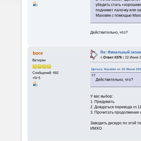
убедить стать «хорошим
поднимет палочку или за
Маховик с помощью Махов
Действительно, что?
Re: Финальный экзам
bore
«
Ответ #376 :
22 Июня 2
Ветеран
Цитата: Karabin от 22 Июня 201
Сообщений: 492
+5/-5
Действительно, что?
У вас выбор:
1. Придумать.
2. Дождаться перевода гл.11
3. Прочитать продолжение 
Заводить дискурс по этой т
ИМХО.