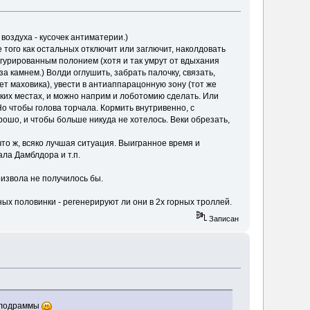
 воздуха - кусочек антиматерии.)
 того как остальных отключит или заглючит, наколдовать
гурированным полонием (хотя и так умрут от вдыхания
а камнем.) Волди оглушить, забрать палочку, связать,
ет маховика), увести в антиаппарацонную зону (тот же
ких местах, и можно наприм и лоботомию сделать. Или
о чтобы голова торчала. Кормить внутривенно, с
орошо, и чтобы больше никуда не хотелось. Веки обрезать,
что ж, всяко лучшая ситуация. Выигранное время и
ла Дамблдора и т.п.
извола не получилось бы.
ых половинки - регенерируют ли они в 2х горных троллей.
Записан
мелодраммы