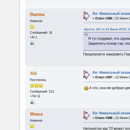
Re: Финальный экзам
Ranma
«
Ответ #386 :
22 Июня 2
Новичок
Цитата: Al1 от 22 Июня 2015, 1
Сообщений: 18
+4/-1
Я тут подумал, что одни
Закрепить голову так, ч
Предлагаете накормить Ге
Re: Финальный экзам
Al1
«
Ответ #387 :
22 Июня 2
Постоялец
А что, она же добрая д
Сообщений: 213
+74/-11
Re: Финальный экзам
Миша
«
Ответ #388 :
22 Июня 2
Новичок
Непонятно как ТЛ может опя