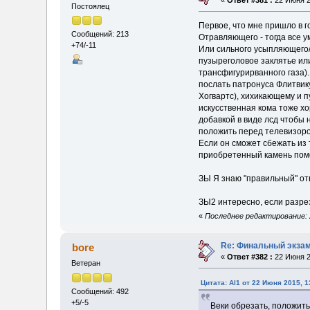
«
Ответ #381 :
22 Июня 2
Постоялец
Первое, что мне пришло в г
Сообщений: 213
Отравляющего - тогда все ум
+74/-11
Или сильного усыпляющего/ 
пузыреголовое заклятье ил
трансфигурирванного газа).
послать патронуса Флитвику
Хогвартс), хихикающему и 
искусственная кома тоже хо
добавкой в виде лсд чтобы н
положить перед телевизоро
Если он сможет сбежать из 
приобретенный камень помог
ЗЫ Я знаю "правильный" от
ЗЫ2 интересно, если разрез
«
Последнее редактирование: 2
Re: Финальный экзам
bore
«
Ответ #382 :
22 Июня 2
Ветеран
Цитата: Al1 от 22 Июня 2015, 1
Сообщений: 492
+5/-5
Веки обрезать, положит