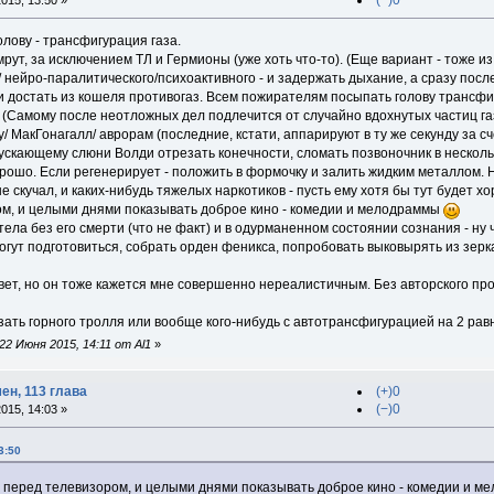
(−)0
015, 13:50 »
олову - трансфигурация газа.
рут, за исключением ТЛ и Гермионы (уже хоть что-то). (Еще вариант - тоже из
нейро-паралитического/психоактивного - и задержать дыхание, а сразу после
и достать из кошеля противогаз. Всем пожирателям посыпать голову трансфи
 (Самому после неотложных дел подлечится от случайно вдохнутых частиц газ
/ МакГонагалл/ аврорам (последние, кстати, аппарируют в ту же секунду за сч
пускающему слюни Волди отрезать конечности, сломать позвоночник в несколь
рошо. Если регенерирует - положить в формочку и залить жидким металлом. Н
е скучал, и каких-нибудь тяжелых наркотиков - пусть ему хотя бы тут будет х
м, и целыми днями показывать доброе кино - комедии и мелодраммы
тела без его смерти (что не факт) и в одурманенном состоянии сознания - ну 
ут подготовиться, собрать орден феникса, попробовать выковырять из зерка
вет, но он тоже кажется мне совершенно нереалистичным. Без авторского про
ать горного тролля или вообще кого-нибудь с автотрансфигурацией на 2 равн
2 Июня 2015, 14:11 от Al1
»
ен, 113 глава
(+)0
(−)0
015, 14:03 »
3:50
ь перед телевизором, и целыми днями показывать доброе кино - комедии и 