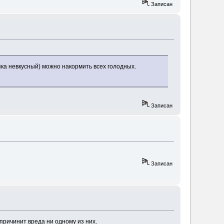
Записан
яка невкусный) можно накормить всех голодных.
Записан
Записан
причинит вреда ни одному из них.