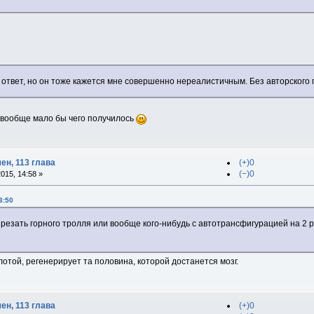
ответ, но он тоже кажется мне совершенно нереалистичным. Без авторского 
" вообще мало бы чего получилось
ен, 113 глава
(+)0
(−)0
015, 14:58 »
3:50
резать горного тролля или вообще кого-нибудь с автотрансфигурацией на 2 р
лотой, регенерирует та половина, которой достанется мозг.
ен, 113 глава
(+)0