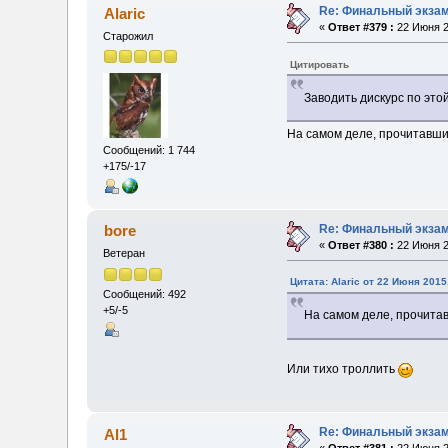
Re: Финальный экзам
Alaric
«
Ответ #379 :
22 Июня 2
Старожил
Цитировать
Заводить дискурс по это
На самом деле, прочитавши
Сообщений: 1 744
+175/-17
Re: Финальный экзам
bore
«
Ответ #380 :
22 Июня 2
Ветеран
Цитата: Alaric от 22 Июня 2015
Сообщений: 492
+5/-5
На самом деле, прочита
Или тихо троллить
Re: Финальный экзам
Al1