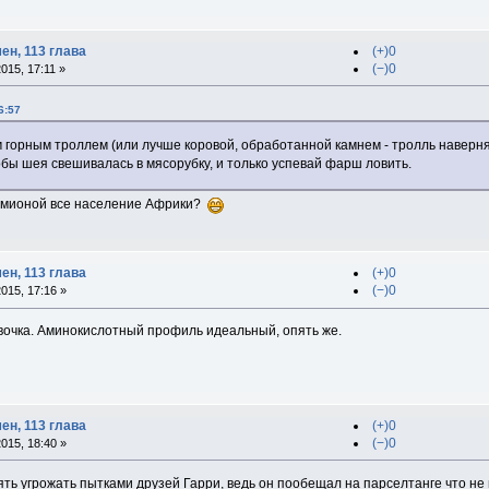
ен, 113 глава
(+)0
(−)0
015, 17:11 »
6:57
м горным троллем (или лучше коровой, обработанной камнем - тролль наверн
тобы шея свешивалась в мясорубку, и только успевай фарш ловить.
рмионой все население Африки?
ен, 113 глава
(+)0
(−)0
015, 17:16 »
евочка. Аминокислотный профиль идеальный, опять же.
ен, 113 глава
(+)0
(−)0
015, 18:40 »
ть угрожать пытками друзей Гарри, ведь он пообещал на парселтанге что не 