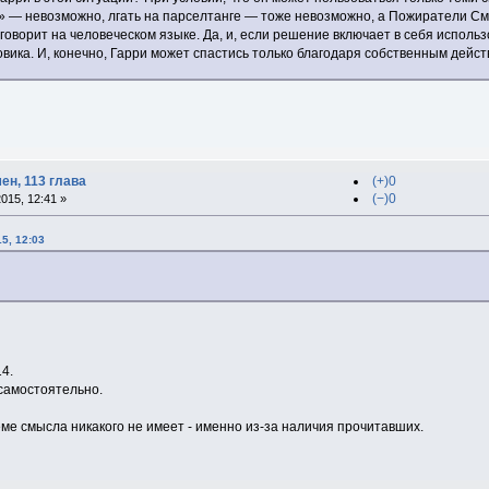
» — невозможно, лгать на парселтанге — тоже невозможно, а Пожиратели См
говорит на человеческом языке. Да, и, если решение включает в себя исполь
ика. И, конечно, Гарри может спастись только благодаря собственным дейст
ен, 113 глава
(+)0
(−)0
015, 12:41 »
5, 12:03
4.
самостоятельно.
еме смысла никакого не имеет - именно из-за наличия прочитавших.