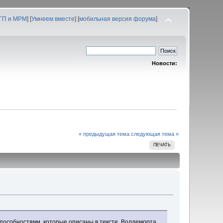
 ГП и МРМ
] [
Умнеем вместе
] [
мобильная версия форума
]
Новости:
« предыдущая тема
следующая тема »
ПЕЧАТЬ
 способностями, которые описаны в тексте, Волдеморта