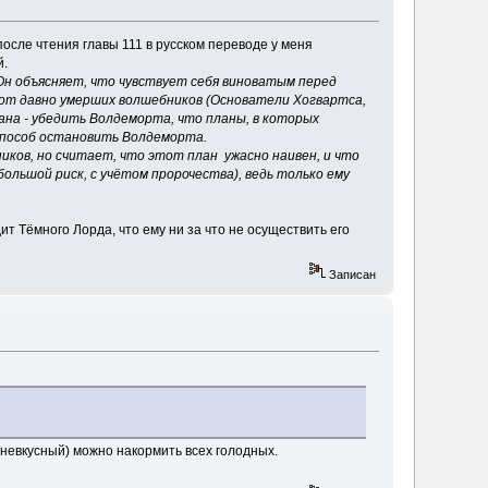
после чтения главы 111 в русском переводе у меня
й.
Он объясняет, что чувствует себя виноватым перед
 от давно умерших волшебников (Основатели Хогвартса,
ана - убедить Волдеморта, что планы, в которых
способ остановить Волдеморта.
ков, но считает, что этот план ужасно наивен, и что
льшой риск, с учётом пророчества), ведь только ему
ит Тёмного Лорда, что ему ни за что не осуществить его
Записан
 невкусный) можно накормить всех голодных.