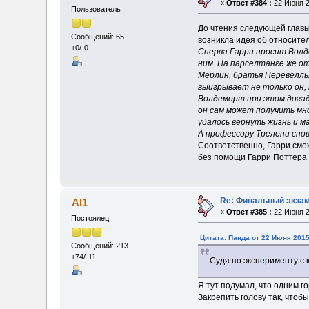
«
Ответ #384 :
22 Июня 2
Пользователь
До чтения следующей главы 
Сообщений: 65
возникла идея об относите
+0/-0
Сперва Гарри просит Волд
ним. На парселтанге же о
Мерлин, братья Перевеллы
выигрывает не только он,
Волдеморт при этом догад
он сам может получить мн
удалось вернуть жизнь и м
А профессору Трелони сно
Соответственно, Гарри смож
без помощи Гарри Поттера
Re: Финальный экзам
Al1
«
Ответ #385 :
22 Июня 2
Постоялец
Цитата: Панда от 22 Июня 2015
Сообщений: 213
+74/-11
Судя по эксперименту с 
Я тут подумал, что одним г
Закрепить голову так, чтоб