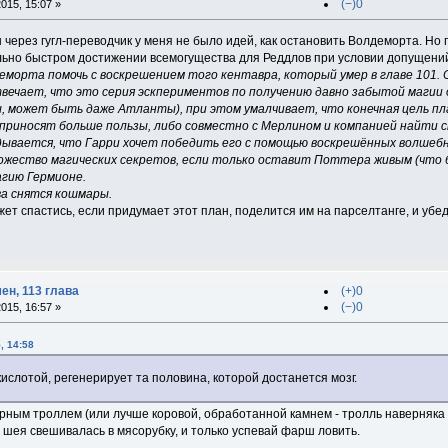
(−)0
015, 15:07 »
через гугл-переводчик у меня не было идей, как остановить Волдеморта. Но 
льно быстром достижении всемогущества для Реддлов при условии допущени
еморта помочь с воскрешением того кентавра, который умер в главе 101. 
твечает, что это серия эскпериментов по получению давно забытой магии
, может быть даже Атланты), при этом умалчивает, что конечная цель пл
 приносят больше пользы, либо совместно с Мерлином и компанией найти 
ывается, что Гарри хочет победить его с помощью воскрешённых волшебни
ожество магических секретов, если только оставит Поттера живым (что бо
агию Гермионе.
ва снятся кошмары.
ет спастись, если придумает этот план, поделится им на парселтанге, и убед
ен, 113 глава
(+)0
(−)0
015, 16:57 »
, 14:58
кислотой, регенерирует та половина, которой достанется мозг.
орным троллем (или лучше коровой, обработанной камнем - тролль наверняка
ы шея свешивалась в мясорубку, и только успевай фарш ловить.