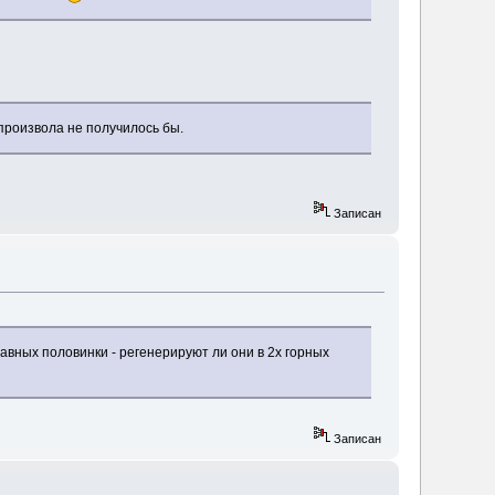
произвола не получилось бы.
Записан
авных половинки - регенерируют ли они в 2х горных
Записан