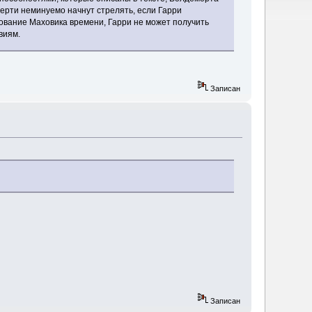
ерти неминуемо начнут стрелять, если Гарри
зование Маховика времени, Гарри не может получить
виям.
Записан
Записан