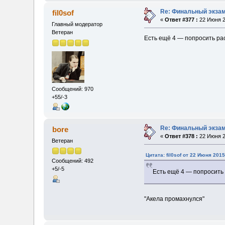
Re: Финальный экзам
fil0sof
«
Ответ #377 :
22 Июня 2
Главный модератор
Ветеран
Есть ещё 4 — попросить рас
Сообщений: 970
+55/-3
Re: Финальный экзам
bore
«
Ответ #378 :
22 Июня 2
Ветеран
Цитата: fil0sof от 22 Июня 2015
Сообщений: 492
+5/-5
Есть ещё 4 — попросить 
"Акела промахнулся"