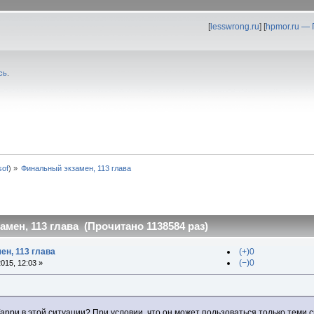
[
lesswrong.ru
] [
hpmor.ru —
сь
.
0sof
) »
Финальный экзамен, 113 глава
мен, 113 глава (Прочитано 1138584 раз)
ен, 113 глава
(+)0
(−)0
015, 12:03 »
Гарри в этой ситуации? При условии, что он может пользоваться только теми