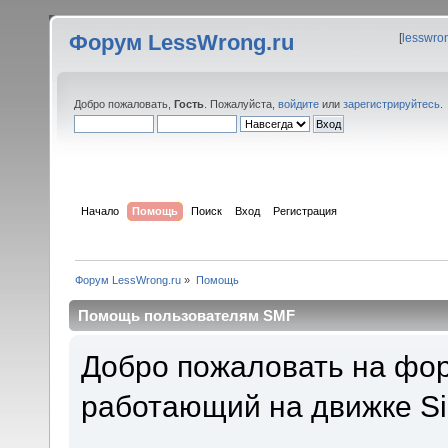
Форум LessWrong.ru
[
lesswro
Добро пожаловать,
Гость
. Пожалуйста,
войдите
или
зарегистрируйтесь
.
Начало
Помощь
Поиск
Вход
Регистрация
Форум LessWrong.ru
»
Помощь
Помощь пользователям SMF
Добро пожаловать на фор
работающий на движке Si