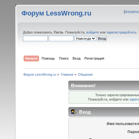
Форум LessWrong.ru
[
lesswro
Добро пожаловать,
Гость
. Пожалуйста,
войдите
или
зарегистрируйтесь
.
Начало
Помощь
Поиск
Вход
Регистрация
Форум LessWrong.ru
»
Главное
»
Общение
Внимание!
Только зарегистрированные
Пожалуйста, войдите или
зарег
Вход
Имя пользовател
Парол