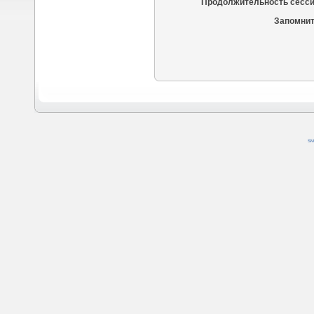
Продолжительность сесси
Запомнит
SM