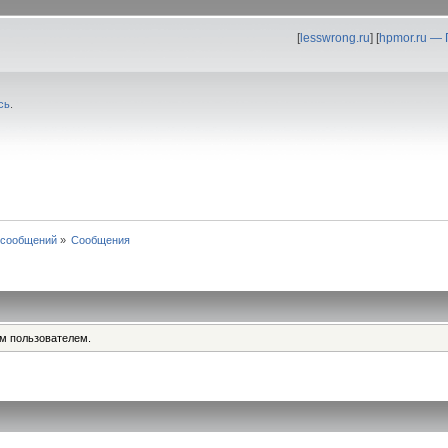
[
lesswrong.ru
] [
hpmor.ru —
сь
.
 сообщений
»
Сообщения
им пользователем.