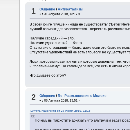
1
Общение
/
Антинатализм
«
:
31 Августа 2018, 18:17 »
В своей книге "Лучше никогда не существовать" ("Better Nev
лучший вариант для человечества - перестать размножаться
Наличие страданий — зло.
Наличие удовольствий — благо.
Отсутствие страданий — благо, даже если это благо не исп
Отсутствие удовольствий не есть зло, если не существует т
Люди, которым нравится жить и которые довольны тем, что р
н. "поллианнизму". На самом деле всё, что есть в жизни хоро
Что думаете об этом?
2
Общение
/
Re: Размышления о Молохе
«
:
08 Августа 2018, 13:51 »
Цитата: valergrad от 27 Июля 2016, 11:15
Почему вы так хотите доказать что альтруизм ведет к ба