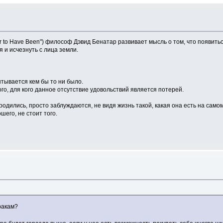
er to Have Been") философ Дэвид Бенатар развивает мысль о том, что появитьс
 и исчезнуть с лица земли.
ытывается кем бы то ни было.
ого, для кого данное отсутствие удовольствий является потерей.
одились, просто заблуждаются, не видя жизнь такой, какая она есть на самом
шего, не стоит того.
ракам?