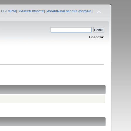
 ГП и МРМ
] [
Умнеем вместе
] [
мобильная версия форума
]
Новости: