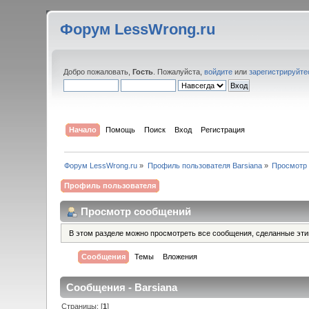
Форум LessWrong.ru
Добро пожаловать,
Гость
. Пожалуйста,
войдите
или
зарегистрируйте
Начало
Помощь
Поиск
Вход
Регистрация
Форум LessWrong.ru
»
Профиль пользователя Barsiana
»
Просмотр
Профиль пользователя
Просмотр сообщений
В этом разделе можно просмотреть все сообщения, сделанные эт
Сообщения
Темы
Вложения
Сообщения - Barsiana
Страницы: [
1
]