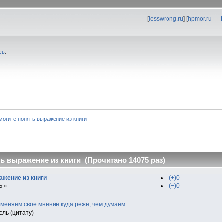
[
lesswrong.ru
] [
hpmor.ru —
сь
.
могите понять выражение из книги
ь выражение из книги (Прочитано 14075 раз)
ажение из книги
(+)0
(−)0
5 »
меняем свое мнение куда реже, чем думаем
сль (цитату)