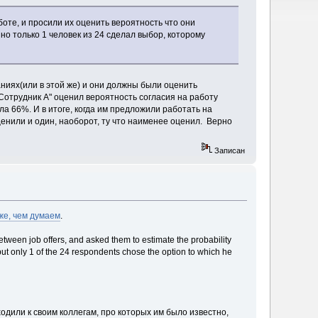
оте, и просили их оценить вероятность что они
но только 1 человек из 24 сделал выбор, которому
паниях(или в этой же) и они должны были оценить
"Сотрудник А" оценил вероятность согласия на работу
ыла 66%. И в итоге, когда им предложили работать на
ценили и один, наоборот, ту что наименее оценил. Верно
Записан
же, чем думаем
.
ween job offers, and asked them to estimate the probability
ut only 1 of the 24 respondents chose the option to which he
одили к своим коллегам, про которых им было известно,