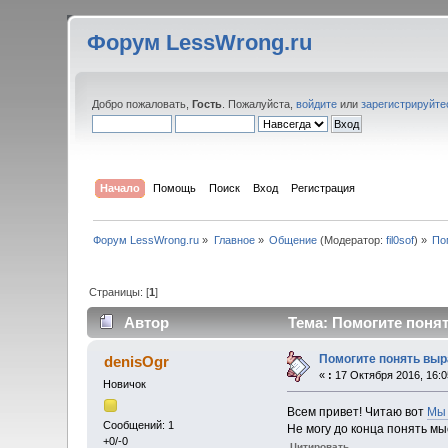
Форум LessWrong.ru
Добро пожаловать,
Гость
. Пожалуйста,
войдите
или
зарегистрируйте
Начало
Помощь
Поиск
Вход
Регистрация
Форум LessWrong.ru
»
Главное
»
Общение
(Модератор:
fil0sof
) »
По
Страницы: [
1
]
Автор
Тема: Помогите понят
Помогите понять выр
denisOgr
«
:
17 Октября 2016, 16:0
Новичок
Всем привет! Читаю вот
Мы 
Сообщений: 1
Не могу до конца понять мы
+0/-0
Цитировать