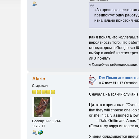
«За прошлые несколько л
предпочтут одну работу 
изначально присвоил ни
Как я понял, что коллегам, 
вероятность того, что рабо
менеджером в Google как 60
выбор в любой из этих трех
ли я понял?
«
Последнее редактирование: 
Re: Помогите понять
Alaric
«
Ответ #1 :
17 Октября 2
Старожил
Сначала на всякий случай з
Цитата в оригинале: "Over the
that they will choose one job
or she initially assigned a low
—Dale Griffin and Amos Tver
Сообщений: 1 744
(Если кому вдруг интересно
+175/-17
У меня складывается впечат