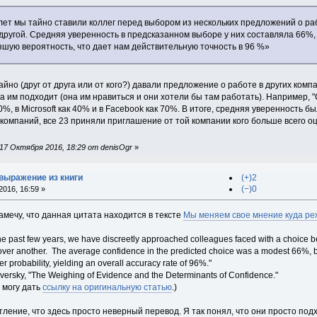
ет мы тайно ставили коллег перед выбором из нескольких предложений о раб
другой. Средняя уверенность в предсказанном выборе у них составляла 66%, 
зшую вероятность, что дает нам действительную точность в 96 %»
тайно (друг от друга или от кого?) давали предложение о работе в других ком
та им подходит (она им нравиться и они хотели бы там работать). Например, 
%, в Microsoft как 40% и в Facebook как 70%. В итоге, средняя уверенность б
 компаний, все 23 приняли приглашение от той компании кого больше всего о
17 Октября 2016, 18:29 от denisOgr
»
 выражение из книги
(+)2
(−)0
016, 16:59 »
амечу, что данная цитата находится в тексте
Мы меняем свое мнение куда ре
 past few years, we have discreetly approached colleagues faced with a choice bet
 over another. The average confidence in the predicted choice was a modest 66%, b
er probability, yielding an overall accuracy rate of 96%."
sky, "The Weighing of Evidence and the Determinants of Confidence."
, могу дать
ссылку на оригинальную статью
.)
ление, что здесь просто неверный перевод. Я так понял, что они просто подх