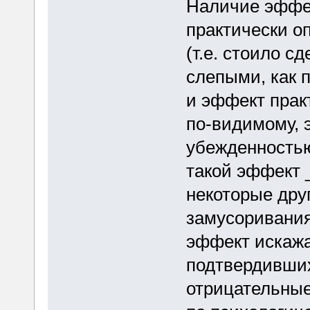
Наличие эффек
практически о
(т.е. стоило 
слепыми, как 
и эффект прак
по-видимому, 
убежденностью
такой эффект 
некоторые дру
замусоривания
эффект искажа
подтвердивших 
отрицательные