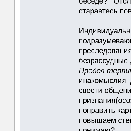
беседе? Отсле
стараетесь по
Индивидуально
подразумевающ
преследования
безрассудные
Предел терп
инакомыслия, 
свести общение
признания(осо
поправить кар
повышаем сте
понимаю?