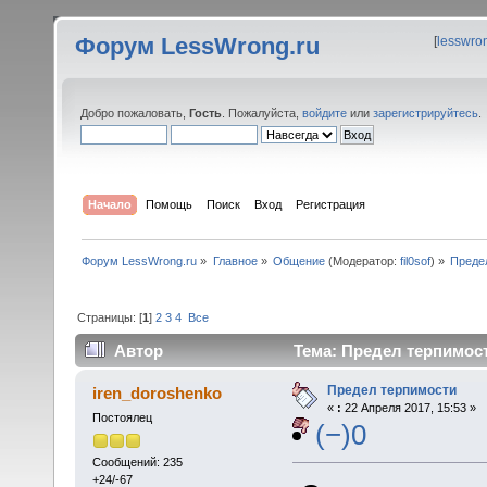
Форум LessWrong.ru
[
lesswro
Добро пожаловать,
Гость
. Пожалуйста,
войдите
или
зарегистрируйтесь
.
Начало
Помощь
Поиск
Вход
Регистрация
Форум LessWrong.ru
»
Главное
»
Общение
(Модератор:
fil0sof
) »
Преде
Страницы: [
1
]
2
3
4
Все
Автор
Тема: Предел терпимост
Предел терпимости
iren_doroshenko
«
:
22 Апреля 2017, 15:53 »
Постоялец
(−)0
Сообщений: 235
+24/-67