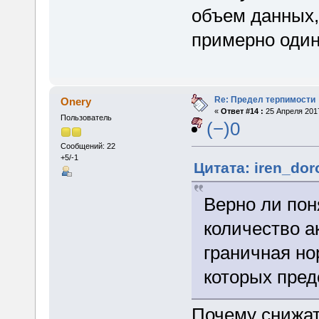
объем данных,
примерно одина
Re: Предел терпимости
Onery
«
Ответ #14 :
25 Апреля 2017
Пользователь
(−)0
Сообщений: 22
+5/-1
Цитата: iren_dor
Верно ли пон
количество а
граничная но
которых пре
Почему снижат