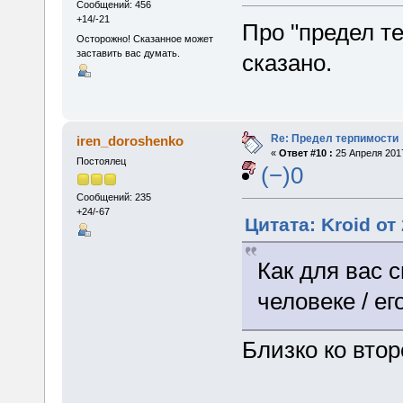
Сообщений: 456
+14/-21
Про "предел т
Осторожно! Сказанное может
заставить вас думать.
сказано.
Re: Предел терпимости
iren_doroshenko
«
Ответ #10 :
25 Апреля 2017
Постоялец
(−)0
Сообщений: 235
+24/-67
Цитата: Kroid от
Как для вас 
человеке / е
Близко ко вто