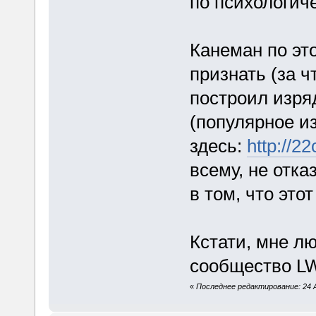
по психологич
Канеман по эт
признать (за ч
построил изря
(популярное и
здесь:
http://22
всему, не отка
в том, что это
Кстати, мне л
сообщество LW 
«
Последнее редактирование: 24 А