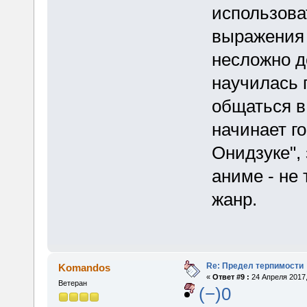
использова
выражения 
несложно д
научилась 
общаться в
начинает го
Онидзуке", 
аниме - не 
жанр.
Re: Предел терпимости
Komandos
«
Ответ #9 :
24 Апреля 2017,
Ветеран
(−)0