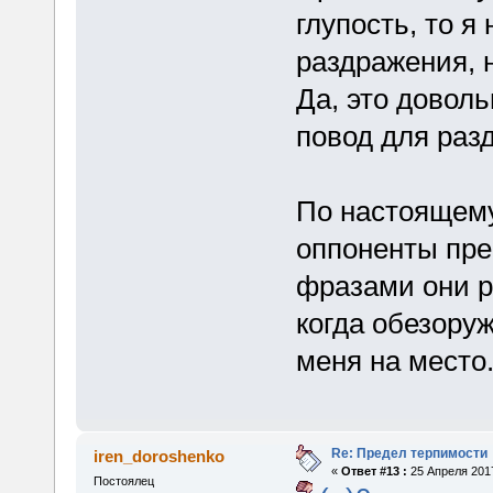
глупость, то я
раздражения, н
Да, это доволь
повод для раз
По настоящему
оппоненты пре
фразами они 
когда обезору
меня на место
Re: Предел терпимости
iren_doroshenko
«
Ответ #13 :
25 Апреля 2017
Постоялец