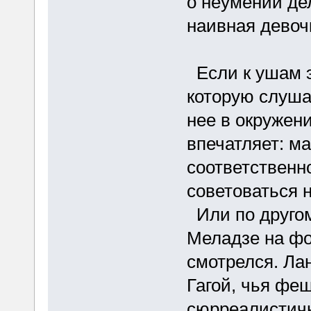
о неумении де
наивная девочк
Если к ушам э
которую слуша
нее в окружен
впечатляет: ма
соответственн
советоваться н
Или по другому
Меладзе на фо
смотрелся. Ла
Гагой, чья феш
сюрреалистичн