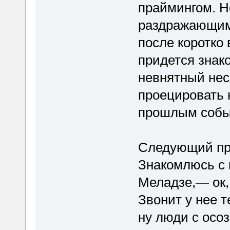
праймингом. Но
раздражающим
после коротко
придется знак
невнятный нес
проецировать 
прошлым собы
Следующий при
Знакомлюсь с 
Меладзе,— ок, 
Звонит у нее 
ну люди с осо