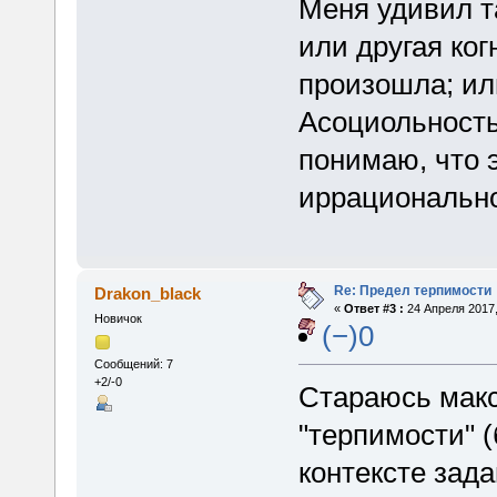
Меня удивил та
или другая ко
произошла; ил
Асоциольность
понимаю, что 
иррационально
Re: Предел терпимости
Drakon_black
«
Ответ #3 :
24 Апреля 2017,
Новичок
(−)0
Сообщений: 7
+2/-0
Стараюсь мак
"терпимости" 
контексте зада