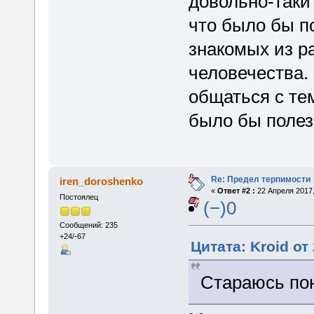
довольно-таки
что было бы п
знакомых из р
человечества. 
общаться с те
было бы полез
Re: Предел терпимости
iren_doroshenko
«
Ответ #2 :
22 Апреля 2017,
Постоялец
(−)0
Сообщений: 235
+24/-67
Цитата: Kroid от
Стараюсь пон