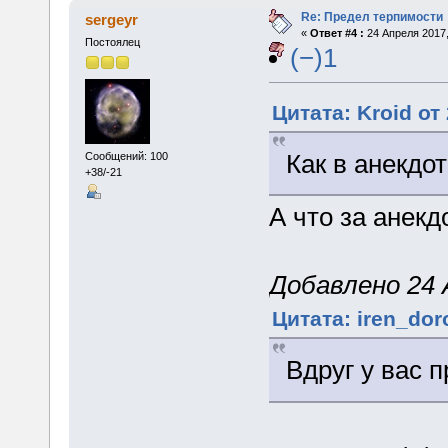
Re: Предел терпимости
sergeyr
«
Ответ #4 :
24 Апреля 2017,
Постоялец
(−)1
Цитата: Kroid от
Как в анекдот
Сообщений: 100
+38/-21
А что за анекд
Добавлено 24 А
Цитата: iren_dor
Вдруг у вас 