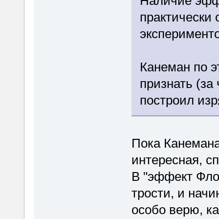
Наличие эфф
практически 
эксперимент
Канеман по э
признать (за
построил изр
Пока Канемана
интересная, с
В "эффект Фло
трости, и нач
особо верю, к