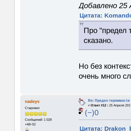
Добавлено 25 А
Цитата: Komando
Про "предел 
сказано.
Но без контекс
очень много сл
Re: Предел терпимости
nadeys
«
Ответ #12 :
25 Апреля 2017
Старожил
(−)0
Сообщений: 1 028
+48/-52
Цитата: Drakon_b