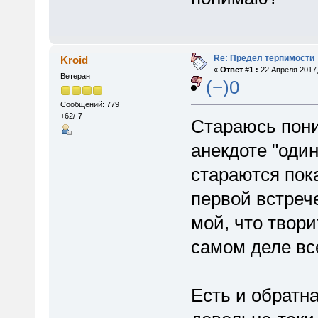
Re: Предел терпимости
Kroid
«
Ответ #1 :
22 Апреля 2017,
Ветеран
(−)0
Сообщений: 779
+62/-7
Стараюсь пони
анекдоте "один
стараются пок
первой встреч
мой, что творит
самом деле все
Есть и обратна