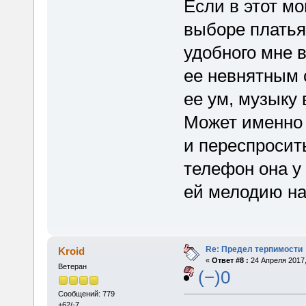
Если в этот м
выборе платья,
удобного мне 
ее невнятным 
ее ум, музыку 
Может именно 
и переспросит
телефон она у
ей мелодию н
Re: Предел терпимости
Kroid
«
Ответ #8 :
24 Апреля 2017,
Ветеран
(−)0
Сообщений: 779
+62/-7