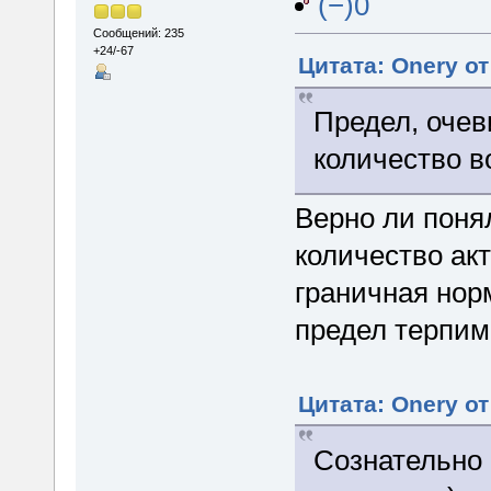
(−)0
Сообщений: 235
+24/-67
Цитата: Onery от
Предел, очев
количество во
Верно ли поня
количество акт
граничная нор
предел терпи
Цитата: Onery от
Сознательно 