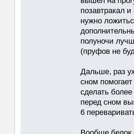
вышел на прогу
позавтракал и 
нужно ложиться
дополнительный
полуночи лучш
(пруфов не бу
Дальше, раз уж
сном помогает
сделать более
перед сном вып
6 переваривать
Вообще белок -