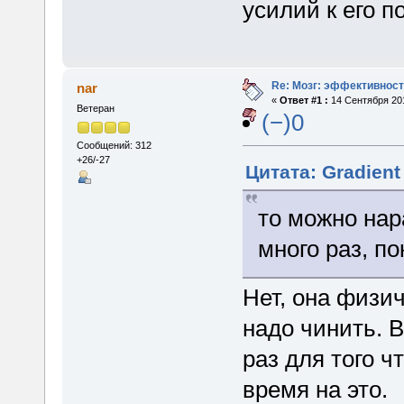
усилий к его 
Re: Мозг: эффективност
nar
«
Ответ #1 :
14 Сентября 201
Ветеран
(−)0
Сообщений: 312
+26/-27
Цитата: Gradient
то можно на
много раз, по
Нет, она физи
надо чинить. 
раз для того ч
время на это.