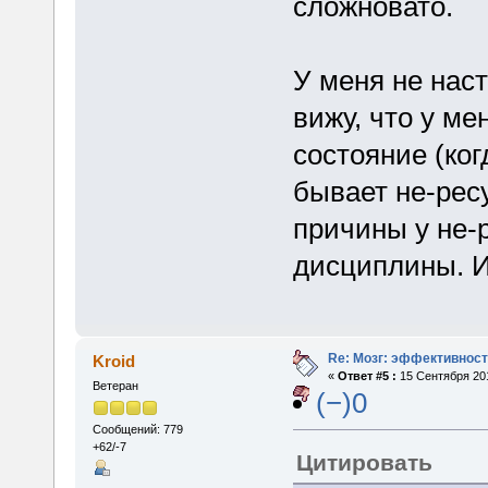
сложновато.
У меня не наст
вижу, что у ме
состояние (ко
бывает не-рес
причины у не-
дисциплины. И
Re: Мозг: эффективност
Kroid
«
Ответ #5 :
15 Сентября 201
Ветеран
(−)0
Сообщений: 779
+62/-7
Цитировать