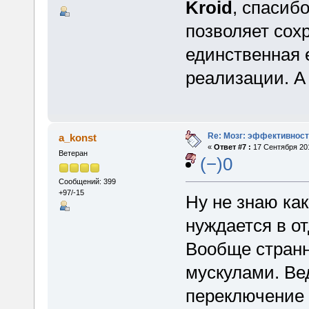
Kroid
, спасибо
позволяет сохр
единственная 
реализации. А 
Re: Мозг: эффективност
a_konst
«
Ответ #7 :
17 Сентября 201
Ветеран
(−)0
Сообщений: 399
+97/-15
Ну не знаю как
нуждается в о
Вообще странн
мускулами. Ве
переключение 