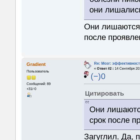
они лишались
Они лишаются 
после проявле
Re: Мозг: эффективност
Gradient
«
Ответ #2 :
14 Сентября 201
Пользователь
(−)0
Сообщений: 89
+31/-0
Цитировать
Они лишаются
срок после п
Загуглил. Да, 