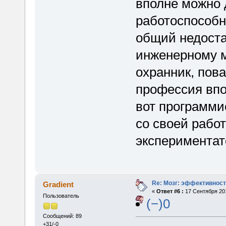
вполне можно 
работоспособн
общий недостат
инженерному м
охранник, пов
профессия впо
вот программи
со своей рабо
экспериментат
Re: Мозг: эффективност
Gradient
«
Ответ #6 :
17 Сентября 201
Пользователь
(−)0
Сообщений: 89
+31/-0