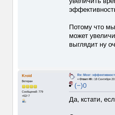
увеличить вре
эффективность
Потому что мы
может увеличи
выглядит ну оч
Re: Мозг: эффективност
Kroid
«
Ответ #8 :
18 Сентября 201
Ветеран
(−)0
Сообщений: 779
+62/-7
Да, кстати, ес