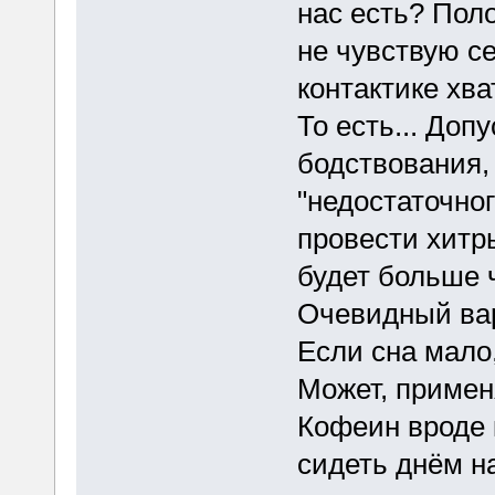
нас есть? Поло
не чувствую с
контактике хва
То есть... Доп
бодствования, 
"недостаточно
провести хитры
будет больше 
Очевидный вар
Если сна мало,
Может, примен
Кофеин вроде к
сидеть днём н