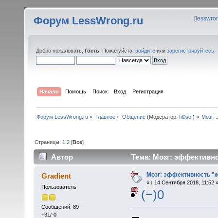
Форум LessWrong.ru
[
lesswro
Добро пожаловать,
Гость
. Пожалуйста,
войдите
или
зарегистрируйтесь
.
Начало
Помощь
Поиск
Вход
Регистрация
Форум LessWrong.ru
»
Главное
»
Общение
(Модератор:
fil0sof
) »
Мозг:
Страницы:
1
2
[
Все
]
Автор
Тема: Мозг: эффективно
Мозг: эффективность "
Gradient
«
:
14 Сентября 2018, 11:52 
Пользователь
(−)0
Сообщений: 89
+31/-0