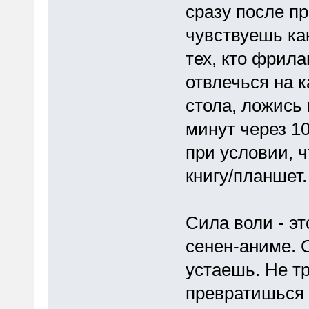
сразу после п
чувствуешь ка
тех, кто фрила
отвлечься на к
стола, ложись 
минут через 1
при условии, ч
книгу/планшет.
Сила воли - эт
сенен-аниме. 
устаешь. Не тр
превратишься 