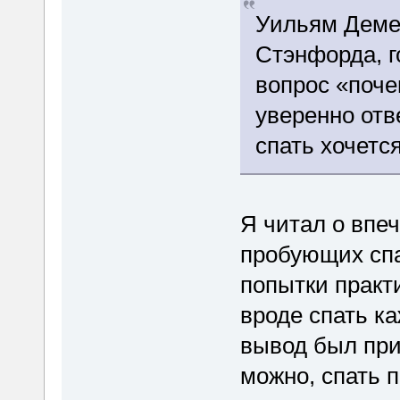
Уильям Демен
Стэнфорда, г
вопрос «поч
уверенно отв
спать хочется
Я читал о впе
пробующих спа
попытки практи
вроде спать к
вывод был при
можно, спать п