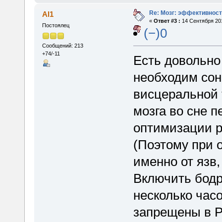
Re: Мозг: эффективност
Al1
«
Ответ #3 :
14 Сентября 201
Постоялец
(−)0
Сообщений: 213
+74/-11
Есть довольно
необходим сон
висцеральной 
мозга во сне 
оптимизации р
(Поэтому при 
именно от язв,
Включить бодр
несколько часо
запрещены в 