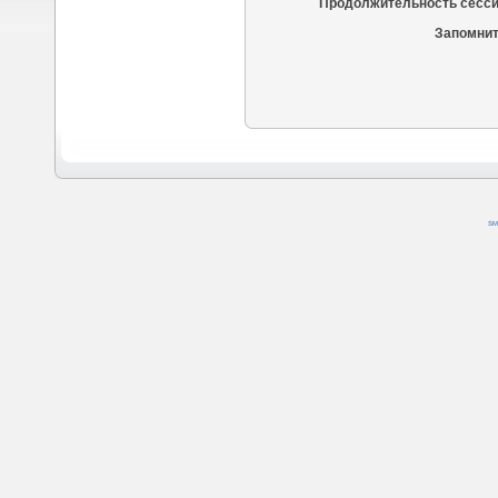
Продолжительность сесси
Запомнит
SM