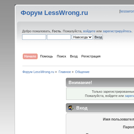
Форум LessWrong.ru
[
lesswro
Добро пожаловать,
Гость
. Пожалуйста,
войдите
или
зарегистрируйтесь
.
Начало
Помощь
Поиск
Вход
Регистрация
Форум LessWrong.ru
»
Главное
»
Общение
Внимание!
Только зарегистрированные
Пожалуйста, войдите или
зарег
Вход
Имя пользовател
Парол