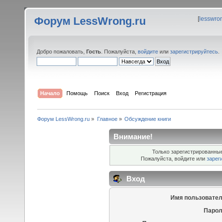
Форум LessWrong.ru
[
lesswro
Добро пожаловать,
Гость
. Пожалуйста,
войдите
или
зарегистрируйтесь
.
Начало
Помощь
Поиск
Вход
Регистрация
Форум LessWrong.ru
»
Главное
»
Обсуждение книги
Внимание!
Только зарегистрированные
Пожалуйста, войдите или
зарег
Вход
Имя пользовател
Парол