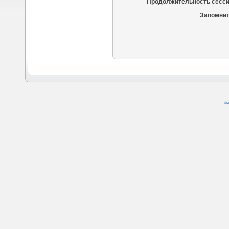
Продолжительность сесси
Запомнит
SM