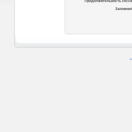
Продолжительность сесси
Запомнит
SM