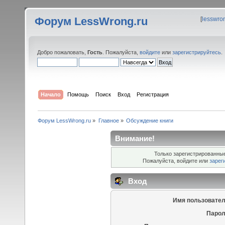
Форум LessWrong.ru
[
lesswro
Добро пожаловать,
Гость
. Пожалуйста,
войдите
или
зарегистрируйтесь
.
Начало
Помощь
Поиск
Вход
Регистрация
Форум LessWrong.ru
»
Главное
»
Обсуждение книги
Внимание!
Только зарегистрированные
Пожалуйста, войдите или
зарег
Вход
Имя пользовател
Парол