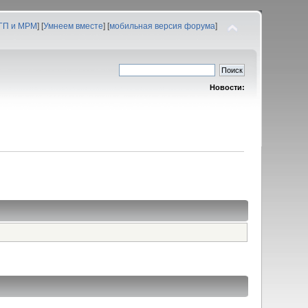
 ГП и МРМ
] [
Умнеем вместе
] [
мобильная версия форума
]
Новости: