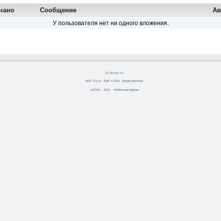
чано
Сообщение
Ав
У пользователя нет ни одного вложения.
CC BY-SA 4.0
SMF 2.0.14
|
SMF © 2011
,
Simple Machines
XHTML
RSS
Мобильная версия