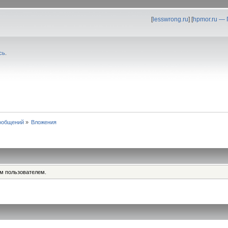
[
lesswrong.ru
] [
hpmor.ru —
сь
.
ообщений
»
Вложения
им пользователем.