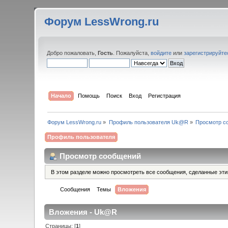
Форум LessWrong.ru
Добро пожаловать,
Гость
. Пожалуйста,
войдите
или
зарегистрируйте
Начало
Помощь
Поиск
Вход
Регистрация
Форум LessWrong.ru
»
Профиль пользователя Uk@R
»
Просмотр с
Профиль пользователя
Просмотр сообщений
В этом разделе можно просмотреть все сообщения, сделанные эт
Сообщения
Темы
Вложения
Вложения - Uk@R
Страницы: [
1
]