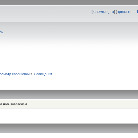
[
lesswrong.ru
] [
hpmor.ru —
сь
.
осмотр сообщений
»
Сообщения
им пользователем.