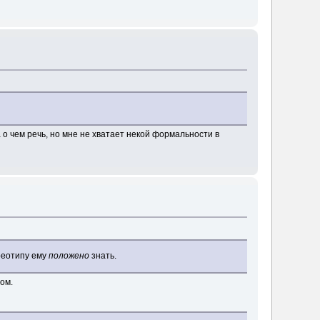
 о чем речь, но мне не хватает некой формальности в
ереотипу ему
положено
знать.
ом.