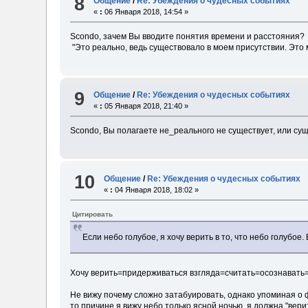
8
Общение
/
Re: Убеждения о чудесных событиях
«
:
06 Января 2018, 14:54 »
Scondo, зачем Вы вводите понятия времени и расстояния?
"Это реально, ведь существовало в моем присутствии. Это м
9
Общение
/
Re: Убеждения о чудесных событиях
«
:
05 Января 2018, 21:40 »
Scondo, Вы полагаете не_реального не существует, или су
10
Общение
/
Re: Убеждения о чудесных событиях
«
:
04 Января 2018, 18:02 »
Цитировать
Если небо голубое, я хочу верить в то, что небо голубое. 
Хочу верить=придерживаться взгляда=считать=осознавать=
Не вижу почему сложно затабуировать, однако упоминая о фу
то причине я вижу небо только ясной ночью, я должна "верит