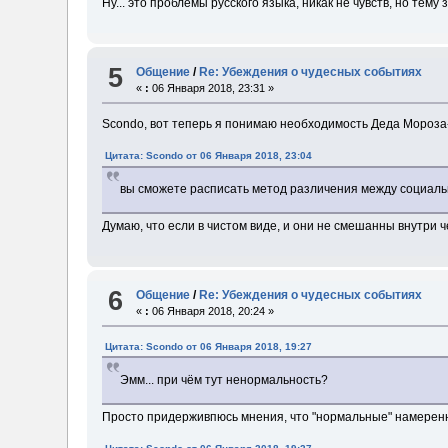
Ну... это проблемы русского языка, никак не чувств, но тему 
5
Общение
/
Re: Убеждения о чудесных событиях
«
:
06 Января 2018, 23:31 »
Scondo, вот теперь я понимаю необходимость Деда Мороза-
Цитата: Scondo от 06 Января 2018, 23:04
вы сможете расписать метод различения между социаль
Думаю, что если в чистом виде, и они не смешанны внутри ч
6
Общение
/
Re: Убеждения о чудесных событиях
«
:
06 Января 2018, 20:24 »
Цитата: Scondo от 06 Января 2018, 19:27
Эмм... при чём тут ненормальность?
Просто придерживпюсь мнения, что "нормальные" намеренно