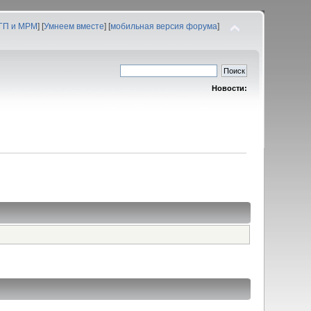
 ГП и МРМ
] [
Умнеем вместе
] [
мобильная версия форума
]
Новости: