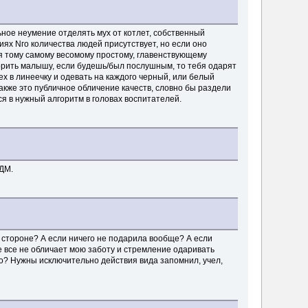
ное неумение отделять мух от котлет, собственный
ях Nго количества людей присутствует, но если оно
ия тому самому весомому простому, главенствующему
орить малышу, если будешь/был послушным, то тебя одарят
ех в линеечку и одевать на каждого черный, или белый
Также это публичное обличение качеств, словно бы раздели
ся в нужный алгоритм в головах воспитателей.
 ДМ.
 стороне? А если ничего не подарила вообще? А если
е все не обличает мою заботу и стремление одаривать
о? Нужны исключительно действия вида запомнил, учел,