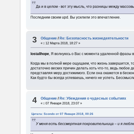
Да и в целом - вот эту мысль, что разницы между массов
Последним своим upd. Вы усилили это впечатление.
3
Общение
/
Re: Безопасность жизнедеятельности
«
:
12 Марта 2018, 18:27 »
lostallhope
, Я волнуюсь о Вас с момента удаленной фразы в
Когда мы в полной мере ощущаем, что жизнь завершится, то
достаточно веских причин делать хоть что-то, ведь любое 
представляя меру достижимого. Если она окажется в бесконе
Как будто бы всегда успеваешь, ничего не успеть. Бессмысл
4
Общение
/
Re: Убеждения о чудесных событиях
«
:
07 Января 2018, 23:07 »
Цитата: Scondo от 07 Января 2018, 00:26
У меня есть бессмертная покровительница – и я люблю е