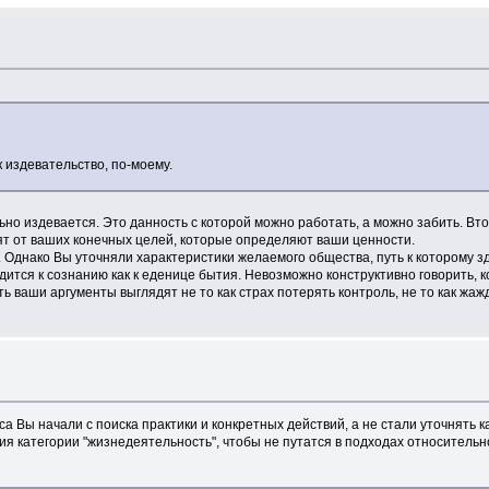
к издевательство, по-моему.
ьно издевается. Это данность с которой можно работать, а можно забить. Вто
сят от ваших конечных целей, которые определяют ваши ценности.
. Однако Вы уточняли характеристики желаемого общества, путь к которому з
ся к сознанию как к еденице бытия. Невозможно конструктивно говорить, ког
сть ваши аргументы выглядят не то как страх потерять контроль, не то как жа
а Вы начали с поиска практики и конкретных действий, а не стали уточнять
я категории "жизнедеятельность", чтобы не путатся в подходах относитель