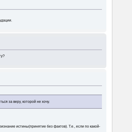
адации.
ту?
ться за веру, которой не хочу.
изнание истины(принятие без фактов). Т.е., если по какой-