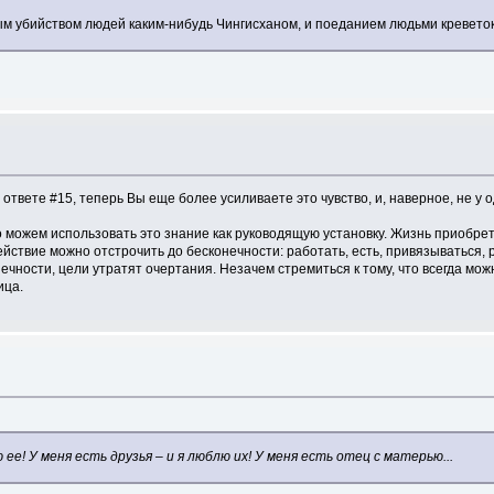
ым убийством людей каким-нибудь Чингисханом, и поеданием людьми креветок -
 ответе #15, теперь Вы еще более усиливаете это чувство, и, наверное, не 
 можем использовать это знание как руководящую установку. Жизнь приобрет
действие можно отстрочить до бесконечности: работать, есть, привязываться,
чности, цели утратят очертания. Незачем стремиться к тому, что всегда можн
ица.
е! У меня есть друзья – и я люблю их! У меня есть отец с матерью...