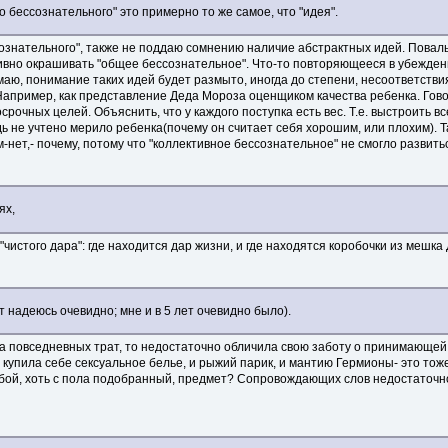
 бессознательного" это примерно то же самое, что "идея".
ознательного", также не поддаю сомнению наличие абстрактных идей. Поваль
ивно окрашивать "общее бессознательное". Что-то повторяющееся в убеждени
умаю, понимание таких идей будет размыто, иногда до степени, несоответств
Например, как представление Деда Мороза оценщиком качества ребенка. Гов
рочных целей. Объяснить, что у каждого поступка есть вес. Т.е. выстроить вс
дь не учтено мерило ребенка(почему он считает себя хорошим, или плохим). 
м-нет,- почему, потому что "коллективное бессознательное" не смогло развить
ях,
истого дара": где находится дар жизни, и где находятся коробочки из мешка
ут надеюсь очевидно; мне и в 5 лет очевидно было).
да повседневных трат, то недостаточно обличила свою заботу о принимающей
 купила себе сексуальное белье, и рыжий парик, и мантию Гермионы- это тож
бой, хоть с пола подобранный, предмет? Сопровождающих слов недостаточн