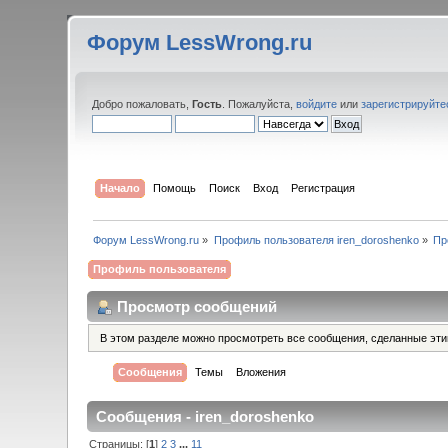
Форум LessWrong.ru
Добро пожаловать,
Гость
. Пожалуйста,
войдите
или
зарегистрируйте
Начало
Помощь
Поиск
Вход
Регистрация
Форум LessWrong.ru
»
Профиль пользователя iren_doroshenko
»
Пр
Профиль пользователя
Просмотр сообщений
В этом разделе можно просмотреть все сообщения, сделанные эт
Сообщения
Темы
Вложения
Сообщения - iren_doroshenko
Страницы: [
1
]
2
3
...
11