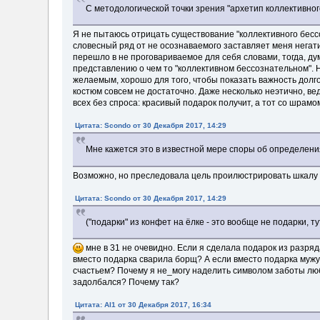
С методологической точки зрения "архетип коллективного
Я не пытаюсь отрицать существование "коллективного бесс
словесный ряд от не осознаваемого заставляет меня негат
перешло в не проговариваемое для себя словами, тогда, д
представлению о чем то "коллективном бессознательном". 
желаемым, хорошо для того, чтобы показать важность долгос
костюм совсем не достаточно. Даже несколько неэтично, ве
всех без спроса: красивый подарок получит, а тот со шрамо
Цитата: Scondo от 30 Декабря 2017, 14:29
Мне кажется это в известной мере споры об определени
Возможно, но преследовала цель проилюстрировать шкалу "ч
Цитата: Scondo от 30 Декабря 2017, 14:29
("подарки" из конфет на ёлке - это вообще не подарки, т
мне в 31 не очевидно. Если я сделала подарок из разря
вместо подарка сварила борщ? А если вместо подарка мужу
счастьем? Почему я не_могу наделить символом заботы лю
задолбался? Почему так?
Цитата: Al1 от 30 Декабря 2017, 16:34