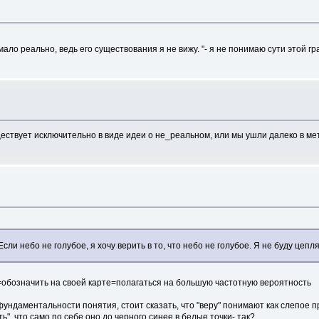
ало реально, ведь его существования я не вижу. "- я не понимаю сути этой гр
ществует исключительно в виде идеи о не_реальном, или мы ушли далеко в ме
Если небо не голубое, я хочу верить в то, что небо не голубое. Я не буду цепля
обозначить на своей карте=полагаться на большую частотную вероятность
ндаментальности понятия, стоит сказать, что "веру" понимают как слепое пр
ь", что само по себе оно до черного синее в белые точки- так?