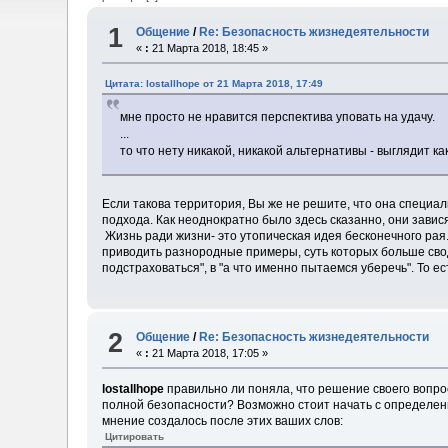
1
Общение
/
Re: Безопасность жизнедеятельности
«
:
21 Марта 2018, 18:45 »
Цитата: lostallhope от 21 Марта 2018, 17:49
мне просто не нравится перспектива уповать на удачу.
...
то что нету никакой, никакой альтернативы - выглядит ка
Если такова территория, Вы же не решите, что она специал
подхода. Как неоднократно было здесь сказанно, они зави
Жизнь ради жизни- это утопическая идея бесконечного рая
приводить разнородные примеры, суть которых больше сводит
подстраховаться", в "а что именно пытаемся уберечь". То е
2
Общение
/
Re: Безопасность жизнедеятельности
«
:
21 Марта 2018, 17:05 »
lostallhope
правильно ли поняла, что решение своего вопрос
полной безопасности? Возможно стоит начать с определени
мнение создалось после этих ваших слов:
Цитировать