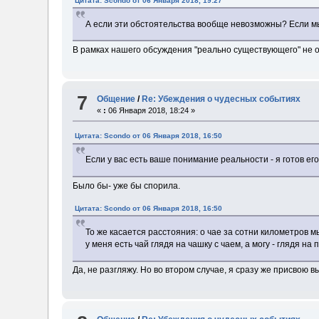
Цитата: Scondo от 06 Января 2018, 19:27
А если эти обстоятельства вообще невозможны? Если мы 
В рамках нашего обсуждения "реально существующего" не ос
7
Общение
/
Re: Убеждения о чудесных событиях
«
:
06 Января 2018, 18:24 »
Цитата: Scondo от 06 Января 2018, 16:50
Если у вас есть ваше понимание реальности - я готов ег
Было бы- уже бы спорила.
Цитата: Scondo от 06 Января 2018, 16:50
То же касается расстояния: о чае за сотни километров 
у меня есть чай глядя на чашку с чаем, а могу - глядя 
Да, не разгляжу. Но во втором случае, я сразу же присвою