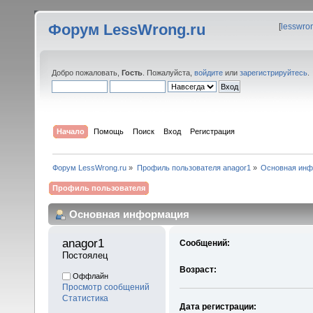
Форум LessWrong.ru
[
lesswro
Добро пожаловать,
Гость
. Пожалуйста,
войдите
или
зарегистрируйтесь
.
Начало
Помощь
Поиск
Вход
Регистрация
Форум LessWrong.ru
»
Профиль пользователя anagor1
»
Основная ин
Профиль пользователя
Основная информация
anagor1 
Сообщений:
Постоялец
Возраст:
Оффлайн
Просмотр сообщений
Статистика
Дата регистрации: