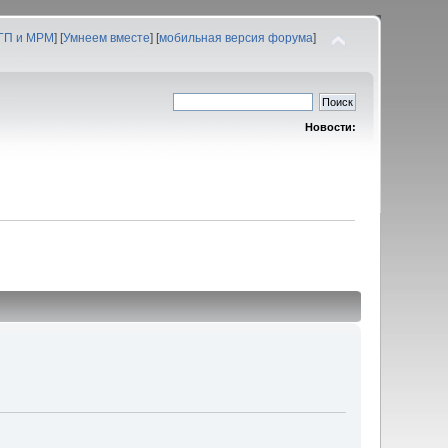
 ГП и МРМ
] [
Умнеем вместе
] [
мобильная версия форума
]
Новости: