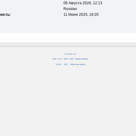
06 Августа 2026, 12:13
Russian
ность:
11 Июня 2025, 18:20
CC BY-SA 4.0
SMF 2.0.14
|
SMF © 2011
,
Simple Machines
XHTML
RSS
Мобильная версия