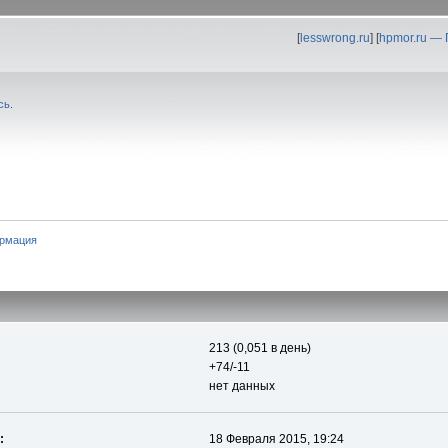
[
lesswrong.ru
] [
hpmor.ru —
сь
.
рмация
213 (0,051 в день)
+74/-11
нет данных
:
18 Февраля 2015, 19:24