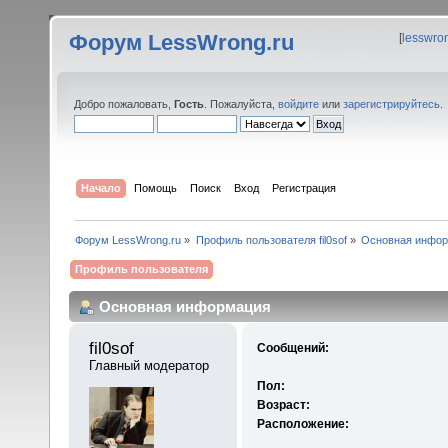
Форум LessWrong.ru
[
lesswro
Добро пожаловать,
Гость
. Пожалуйста,
войдите
или
зарегистрируйтесь
.
Начало
Помощь
Поиск
Вход
Регистрация
Форум LessWrong.ru
»
Профиль пользователя fil0sof
»
Основная инфо
Профиль пользователя
Основная информация
fil0sof 
Сообщений:
Главный модератор
Пол:
Возраст:
Расположение: