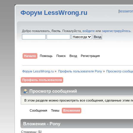
Форум LessWrong.ru
[
lesswro
Добро пожаловать,
Гость
. Пожалуйста,
войдите
или
зарегистрируйтесь
.
Начало
Помощь
Поиск
Вход
Регистрация
Форум LessWrong.ru
»
Профиль пользователя Pony
»
Просмотр сообщ
Профиль пользователя
Просмотр сообщений
В этом разделе можно просмотреть все сообщения, сделанные этим п
Сообщения
Темы
Вложения
Вложения - Pony
Страницы: [
1
]