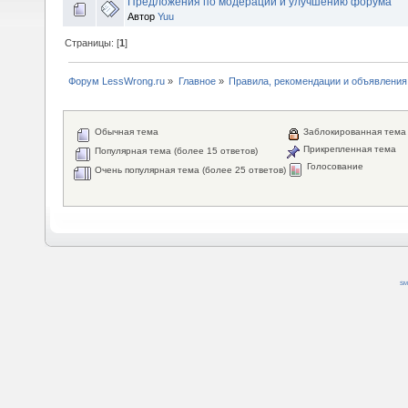
Предложения по модерации и улучшению форума
Автор
Yuu
Страницы: [
1
]
Форум LessWrong.ru
»
Главное
»
Правила, рекомендации и объявления
Обычная тема
Заблокированная тема
Прикрепленная тема
Популярная тема (более 15 ответов)
Голосование
Очень популярная тема (более 25 ответов)
SM