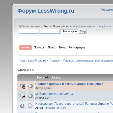
Форум LessWrong.ru
[
lesswro
Добро пожаловать,
Гость
. Пожалуйста,
войдите
или
зарегистрируйтесь
.
Начало
Помощь
Поиск
Вход
Регистрация
Форум LessWrong.ru
»
Главное
»
Правила, рекомендации и объявления
Страницы: [
1
]
Тема
/
Автор
Правила форума и рекомендации к общению
Автор
Админ
Модераторские решения
Автор
Yuu
Настольная (Повествовательная) Ролевая Игра по Р
Автор
Fantastic_mr_Fox