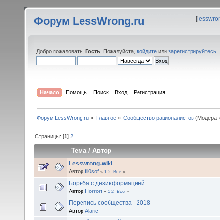
Форум LessWrong.ru
[
lesswro
Добро пожаловать,
Гость
. Пожалуйста,
войдите
или
зарегистрируйтесь
.
Начало
Помощь
Поиск
Вход
Регистрация
Форум LessWrong.ru
»
Главное
»
Сообщество рационалистов
(Модерат
Страницы: [
1
]
2
Тема
/
Автор
Lesswrong-wiki
Автор
fil0sof
«
1
2
Все
»
Борьба с дезинформацией
Автор
Horrort
«
1
2
Все
»
Перепись сообщества - 2018
Автор
Alaric