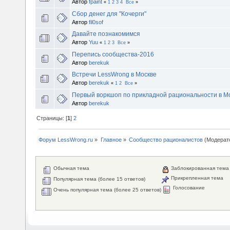
Автор
fpaint
«
1
2
3
4
Все
»
Сбор денег для "Кочерги"
Автор
fil0sof
Давайте познакомимся
Автор
Yuu
«
1
2
3
Все
»
Перепись сообщества-2016
Автор
berekuk
Встречи LessWrong в Москве
Автор
berekuk
«
1
2
Все
»
Первый воркшоп по прикладной рациональности в Мо
Автор
berekuk
Страницы: [
1
]
2
Форум LessWrong.ru
»
Главное
»
Сообщество рационалистов
(Модерат
Обычная тема
Заблокированная тема
Прикрепленная тема
Популярная тема (более 15 ответов)
Голосование
Очень популярная тема (более 25 ответов)