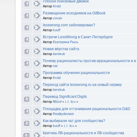
Плохой поисковый движок
Автор
Kroid
Размещение исходников на GitBook
Автор
vovan
lesswrong.com заблокирован?
Автор
kuuff
Встречи LessWrong в Санкт-Петербурге
Автор
Екатерина Рысь
Новая вёрстка сайта
Автор
berekuk
Почему рационалисты против иррациональности и в 
Автор
nar
Программа обучения рациональности
Автор
Kroid
Переезд сайта lesswrong.ru на новый сервер
Автор
berekuk
Перевод Significant Digits
Автор
fil0sof
«
1
2
Все
»
Площадка для оттачивания рациональности D&D
Автор
Realitydeviant
Как выбирали чат для сообщества?
Автор
kuuff
«
1
2
Все
»
Критика ЛВ-рациональности и ЛВ-сообщества