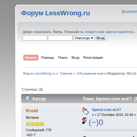
Форум LessWrong.ru
[
lesswro
Добро пожаловать,
Гость
. Пожалуйста,
войдите
или
зарегистрируйтесь
.
Начало
Помощь
Поиск
Вход
Регистрация
Форум LessWrong.ru
»
Главное
»
Обсуждение книги
(Модератор:
fil0sof
)
Страницы: [
1
]
Автор
Тема: hpmor.com всё? (
hpmor.com всё?
Kroid
«
:
17 Октября 2019, 22:46 »
Ветеран
(−)0
Сообщений: 779
+62/-7