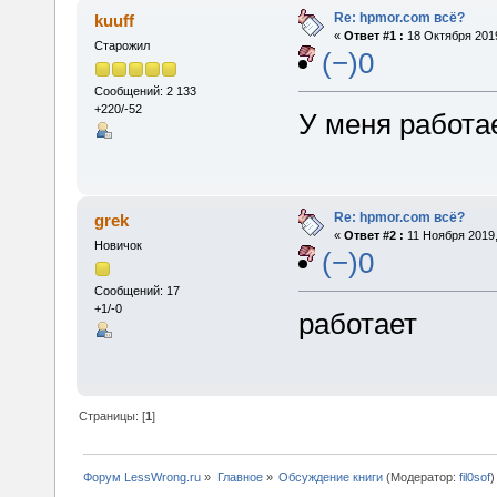
Re: hpmor.com всё?
kuuff
«
Ответ #1 :
18 Октября 2019
Старожил
(−)0
Сообщений: 2 133
+220/-52
У меня работа
Re: hpmor.com всё?
grek
«
Ответ #2 :
11 Ноября 2019,
Новичок
(−)0
Сообщений: 17
+1/-0
работает
Страницы: [
1
]
Форум LessWrong.ru
»
Главное
»
Обсуждение книги
(Модератор:
fil0sof
)