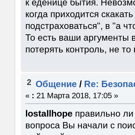
к еденице бытия. Невозм
когда приходится скакать 
подстраховаться", в "а ч
То есть ваши аргументы в
потерять контроль, не то
2
Общение
/
Re: Безопа
«
:
21 Марта 2018, 17:05 »
lostallhope
правильно ли 
вопроса Вы начали с поис