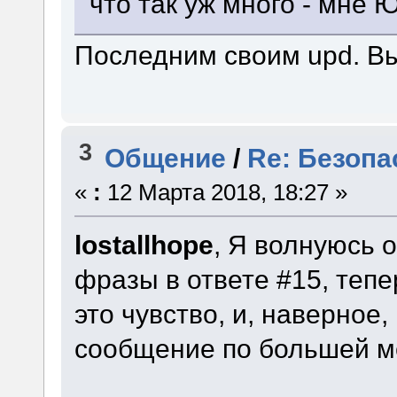
что так уж много - мне 
Последним своим upd. Вы
3
Общение
/
Re: Безопа
«
:
12 Марта 2018, 18:27 »
lostallhope
, Я волнуюсь 
фразы в ответе #15, теп
это чувство, и, наверное,
сообщение по большей м