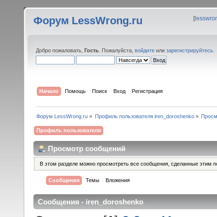
Форум LessWrong.ru
[
lesswro
Добро пожаловать,
Гость
. Пожалуйста,
войдите
или
зарегистрируйтесь
.
Начало
Помощь
Поиск
Вход
Регистрация
Форум LessWrong.ru
»
Профиль пользователя iren_doroshenko
»
Просм
Профиль пользователя
Просмотр сообщений
В этом разделе можно просмотреть все сообщения, сделанные этим п
Сообщения
Темы
Вложения
Сообщения - iren_doroshenko