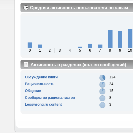
Средняя активность пользователя по часам
0
1
2
3
4
5
6
7
8
9
10
Активность в разделах (кол-во сообщений)
Обсуждение книги
124
Рациональность
24
Общение
15
Сообщество рационалистов
8
Lesswrong.ru content
3