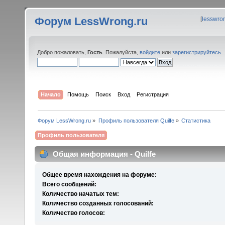
Форум LessWrong.ru
[
lesswro
Добро пожаловать,
Гость
. Пожалуйста,
войдите
или
зарегистрируйтесь
.
Начало
Помощь
Поиск
Вход
Регистрация
Форум LessWrong.ru
»
Профиль пользователя Quilfe
»
Статистика
Профиль пользователя
Общая информация - Quilfe
Общее время нахождения на форуме:
Всего сообщений:
Количество начатых тем:
Количество созданных голосований:
Количество голосов: