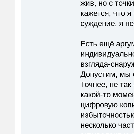
жив, но с точ
кажется, что я
суждение, я не
Есть ещё аргум
индивидуально
взгляда-снару
Допустим, мы 
Точнее, не так
какой-то момен
цифровую копи
избыточностью
несколько час