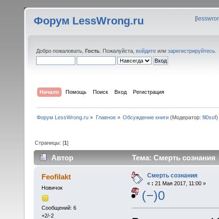
Форум LessWrong.ru
[
lesswro
Добро пожаловать,
Гость
. Пожалуйста,
войдите
или
зарегистрируйтесь
.
Начало
Помощь
Поиск
Вход
Регистрация
Форум LessWrong.ru
»
Главное
»
Обсуждение книги
(Модератор:
fil0sof
)
Страницы: [
1
]
Автор
Тема: Смерть сознания 
Смерть сознания
Feofilakt
«
:
21 Мая 2017, 11:00 »
Новичок
(−)0
Сообщений: 6
+2/-2