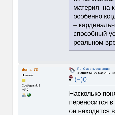
материя, на 
особенно ког
– кардинальн
способный у
реальном вр
Re: Смерть сознания
denis_73
«
Ответ #3 :
27 Мая 2017, 03
Новичок
(−)0
Сообщений: 3
+0/-0
Насколько пон
переносится в
он находится в