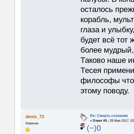
осталось прежн
корабль, муль
глаза и улыбку
будет всё тот 
более мудрый,
Таково наше и
Тесея примени
философы что-
этому поводу.
Re: Смерть сознания
denis_73
«
Ответ #5 :
28 Мая 2017, 02
Новичок
(−)0