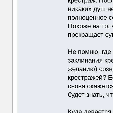
крестраж. Пос
никаких душ не
полноценное со
Похоже на то, 
прекращает су
Не помню, где
заклинания кр
желанию) созн
крестражей? Е
снова окажетс
будет знать, ч
Куда девается