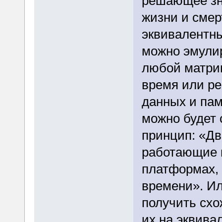
решающее зна
жизни и смер
эквивалентны
можно эмули
любой матриц
время или р
данных и пам
можно будет 
принцип: «Д
работающие 
платформах, 
времени». И
получить сх
их на эквива