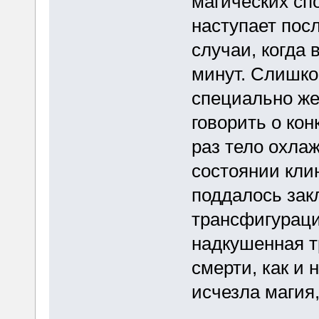
магических сп
наступает пос
случаи, когда 
минут. Слишко
специально же
говорить о кон
раз тело охлаж
состоянии кли
поддалось зак
трансфигурация
надкушенная т
смерти, как и 
исчезла магия,