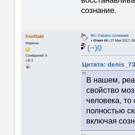
восстанавлива
сознание.
Re: Смерть сознания
Feofilakt
«
Ответ #4 :
27 Мая 2017, 06
Новичок
(−)0
Сообщений: 6
+2/-2
Цитата: denis_73
В нашем, реа
свойство моз
человека, то
полностью ск
включая созн