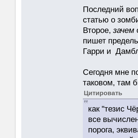
Последний воп
статью о зомб
Второе,
зачем
пишет предельн
Гарри и Дамб
Сегодня мне по
таковом, там 
Цитировать
как "тезис Ч
все вычислен
порога, экви