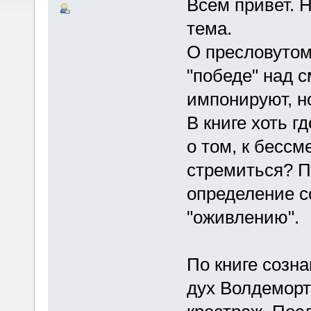
Всем привет. 
тема.
О пресловутом
"победе" над 
импонируют, н
В книге хоть 
о том, к бессм
стремиться? П
определение с
"оживлению".
По книге созн
дух Волдеморт