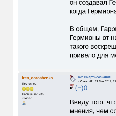
он создавал Г
когда Гермион
В общем, Гарр
Гермионы от н
такого воскреш
привело для м
Re: Смерть сознания
iren_doroshenko
«
Ответ #2 :
21 Мая 2017, 19
Постоялец
(−)0
Сообщений: 235
+24/-67
Ввиду того, чт
мнения, чем со