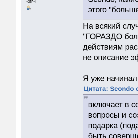
+35/-4
этого "больш
На всякий слу
"ГОРАЗДО боль
действиям рас
не описание э
Я уже начинал
Цитата: Scondo о
включает в с
вопросы и со
подарка (под
быть соверше