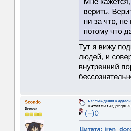
Мне кажется,
верить. Верит
ни за что, не
потому что да
Тут я вижу по
людей, и сове
внутренний по
бессознательн
Re: Убеждения о чудес
Scondo
«
Ответ #53 :
30 Декабря 201
Ветеран
(−)0
Цитата: iren_dor