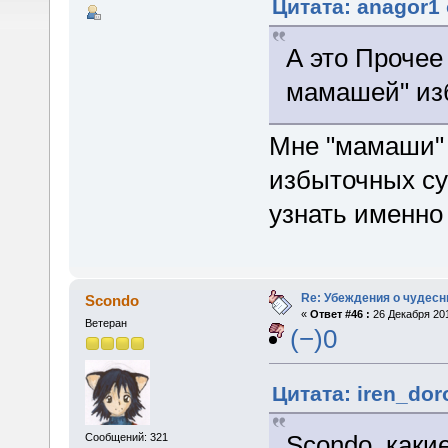
Цитата: anagor1 
А это Прочее
мамашей" из
Мне "мамаши" 
избыточных су
узнать именно 
Re: Убеждения о чудес
Scondo
«
Ответ #46 :
26 Декабря 201
Ветеран
(−)0
Цитата: iren_dor
Scondo, каки
Сообщений: 321