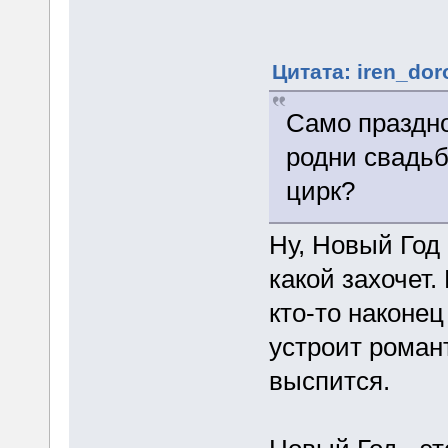
Цитата: iren_dor
Само праздно
родни свадьб
цирк?
Ну, Новый Год
какой захочет.
кто-то наконец
устроит романт
выспится.