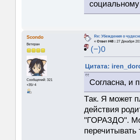
социальному 
Re: Убеждения о чудес
Scondo
«
Ответ #48 :
27 Декабря 201
Ветеран
(−)0
Цитата: iren_dor
Согласна, и 
Сообщений: 321
+35/-4
Так. Я может 
действия роди
"ГОРАЗДО". Мо
перечитывать 