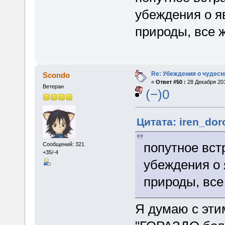
убеждения о я
природы, все 
Re: Убеждения о чудес
Scondo
«
Ответ #50 :
28 Декабря 201
Ветеран
(−)0
Цитата: iren_dor
попутное вст
Сообщений: 321
+35/-4
убеждения о
природы, все
Я думаю с эти