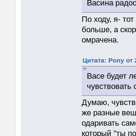
Васина радос
По ходу, я- то
больше, а ско
омрачена.
Цитата: Pony от 
Васе будет ле
чувствовать 
Думаю, чувств
же разные вещ
одаривать само
который "ты п