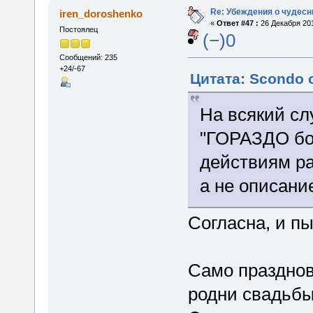
Re: Убеждения о чудес
iren_doroshenko
«
Ответ #47 :
26 Декабря 201
Постоялец
(−)0
Сообщений: 235
+24/-67
Цитата: Scondo о
На всякий сл
"ГОРАЗДО бол
действиям ра
а не описани
Согласна, и п
Само празднов
родни свадьбы 