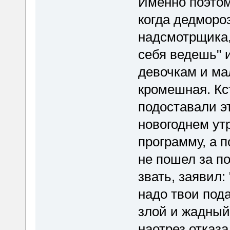
Именно поэтому
когда дедморо
надсмотрщика, 
себя ведешь" 
девочкам и ма
кромешная. Кст
подоставали эт
новогоднем ут
программу, а 
не пошел за по
звать, заявил:
надо твои пода
злой и жадный
наотрез отказа