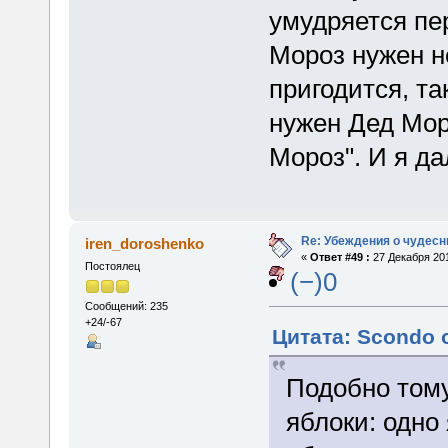
умудряется пер
Мороз нужен н
пригодится, та
нужен Дед Мор
Мороз". И я да
Re: Убеждения о чудес
iren_doroshenko
«
Ответ #49 :
27 Декабря 201
Постоялец
(−)0
Сообщений: 235
+24/-67
Цитата: Scondo о
Подобно тому
яблоки: одно