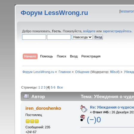
Форум LessWrong.ru
[
lesswro
Добро пожаловать,
Гость
. Пожалуйста,
войдите
или
зарегистрируйтесь
.
Начало
Помощь
Поиск
Вход
Регистрация
Форум LessWrong.ru
»
Главное
»
Общение
(Модератор:
fil0sof
) »
Убежд
Страницы:
1
2
3
[
4
]
5
6
Все
Автор
Тема: Убеждения о чуде
Re: Убеждения о чудес
iren_doroshenko
«
Ответ #45 :
26 Декабря 201
Постоялец
(−)0
Сообщений: 235
+24/-67