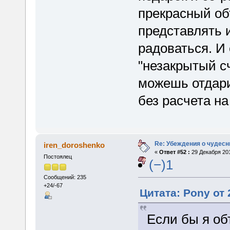
прекрасный об
представлять и
радоваться. И 
"незакрытый сч
можешь отдари
без расчета на
Re: Убеждения о чудес
iren_doroshenko
«
Ответ #52 :
29 Декабря 201
Постоялец
(−)1
Сообщений: 235
+24/-67
Цитата: Pony от 
Если бы я об