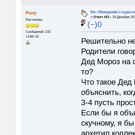
Re: Убеждения о чудес
Pony
«
Ответ #51 :
29 Декабря 201
Постоялец
(−)0
Сообщений: 233
+138/-14
Решительно не
Родители говор
Дед Мороз на 
то?
Что такое Дед
объяснить, ког
3-4 пусть прос
Если бы я объ
скучному, я бы
архетип коллек