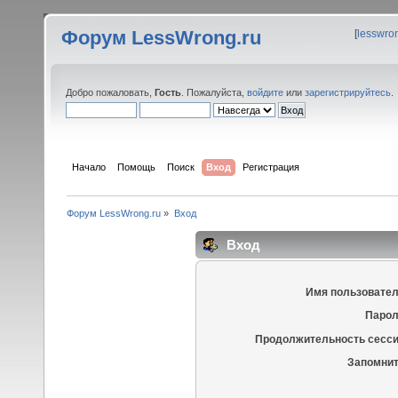
Форум LessWrong.ru
[
lesswro
Добро пожаловать,
Гость
. Пожалуйста,
войдите
или
зарегистрируйтесь
.
Начало
Помощь
Поиск
Вход
Регистрация
Форум LessWrong.ru
»
Вход
Вход
Имя пользовател
Парол
Продолжительность сесси
Запомнит