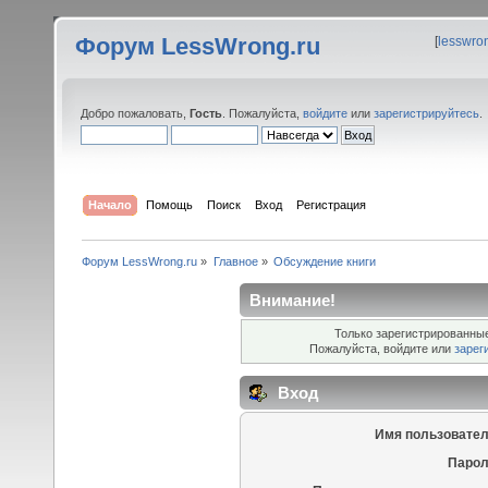
Форум LessWrong.ru
[
lesswro
Добро пожаловать,
Гость
. Пожалуйста,
войдите
или
зарегистрируйтесь
.
Начало
Помощь
Поиск
Вход
Регистрация
Форум LessWrong.ru
»
Главное
»
Обсуждение книги
Внимание!
Только зарегистрированные
Пожалуйста, войдите или
зарег
Вход
Имя пользовател
Парол