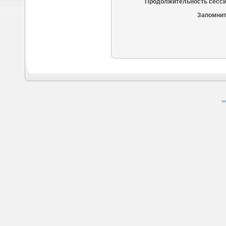
Продолжительность сесси
Запомнит
SM