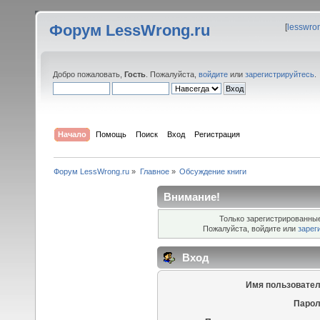
Форум LessWrong.ru
[
lesswro
Добро пожаловать,
Гость
. Пожалуйста,
войдите
или
зарегистрируйтесь
.
Начало
Помощь
Поиск
Вход
Регистрация
Форум LessWrong.ru
»
Главное
»
Обсуждение книги
Внимание!
Только зарегистрированные
Пожалуйста, войдите или
зарег
Вход
Имя пользовател
Парол