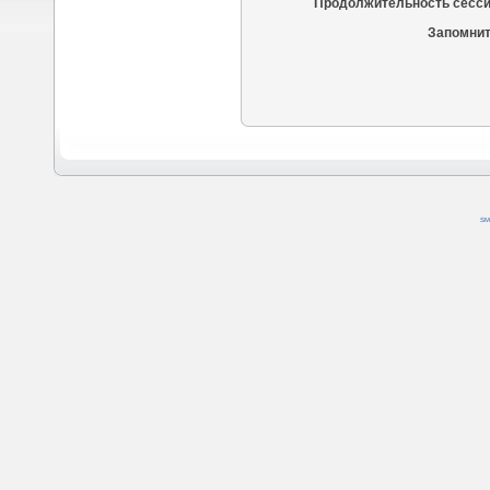
Продолжительность сесси
Запомнит
SM