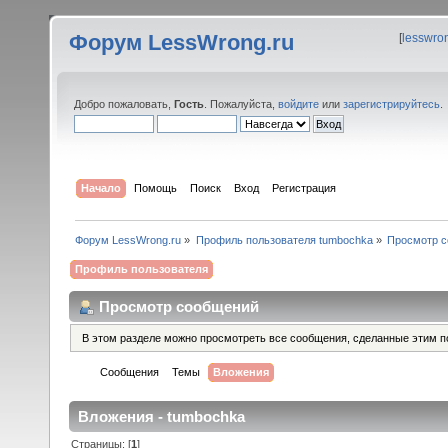
Форум LessWrong.ru
[
lesswro
Добро пожаловать,
Гость
. Пожалуйста,
войдите
или
зарегистрируйтесь
.
Начало
Помощь
Поиск
Вход
Регистрация
Форум LessWrong.ru
»
Профиль пользователя tumbochka
»
Просмотр 
Профиль пользователя
Просмотр сообщений
В этом разделе можно просмотреть все сообщения, сделанные этим п
Сообщения
Темы
Вложения
Вложения - tumbochka
Страницы: [
1
]