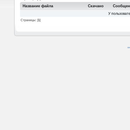
Название файла
Скачано
Сообщен
У пользовате
Страницы: [
1
]
SM